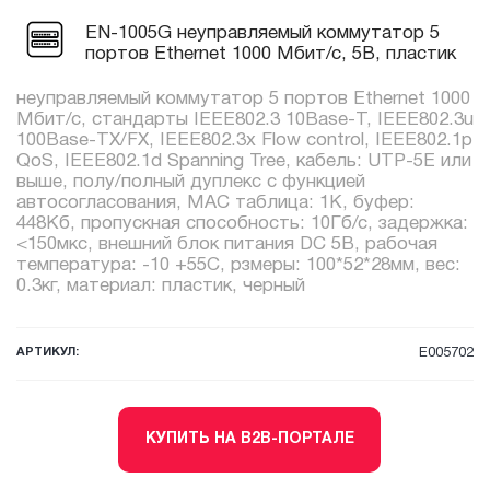
EN-1005G неуправляемый коммутатор 5
портов Ethernet 1000 Мбит/с, 5В, пластик
неуправляемый коммутатор 5 портов Ethernet 1000
Мбит/с, стандарты IEEE802.3 10Base-T, IEEE802.3u
100Base-TX/FX, IEEE802.3x Flow control, IEEE802.1p
QoS, IEEE802.1d Spanning Tree, кабель: UTP-5E или
выше, полу/полный дуплекс с функцией
автосогласования, MAC таблица: 1K, буфер:
448Kб, пропускная способность: 10Гб/с, задержка:
<150мкс, внешний блок питания DC 5В, рабочая
температура: -10 +55С, рзмеры: 100*52*28мм, вес:
0.3кг, материал: пластик, черный
АРТИКУЛ:
E005702
КУПИТЬ НА B2B-ПОРТАЛЕ