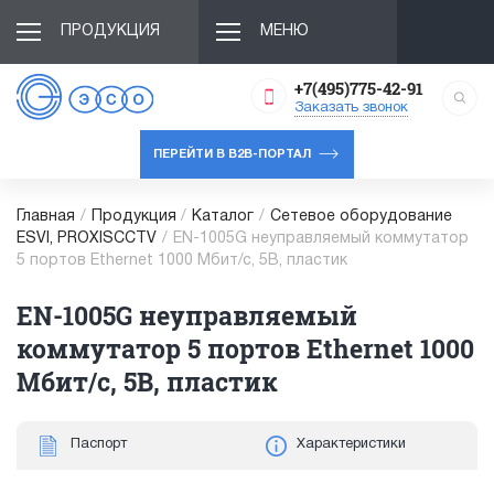
ПРОДУКЦИЯ
МЕНЮ
+7(495)775-42-91
Заказать звонок
ПЕРЕЙТИ В B2B-ПОРТАЛ
Главная
/
Продукция
/
Каталог
/
Сетевое оборудование
ESVI, PROXISCCTV
/
EN-1005G неуправляемый коммутатор
5 портов Ethernet 1000 Мбит/с, 5В, пластик
EN-1005G неуправляемый
коммутатор 5 портов Ethernet 1000
Мбит/с, 5В, пластик
Паспорт
Характеристики