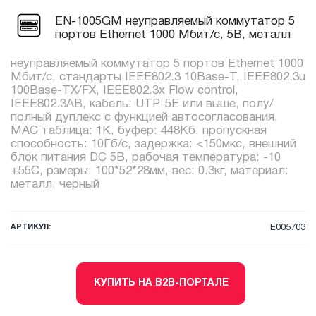
EN-1005GM неуправляемый коммутатор 5
портов Ethernet 1000 Мбит/с, 5В, металл
неуправляемый коммутатор 5 портов Ethernet 1000
Мбит/с, стандарты IEEE802.3 10Base-T, IEEE802.3u
100Base-TX/FX, IEEE802.3x Flow control,
IEEE802.3AB, кабель: UTP-5E или выше, полу/
полный дуплекс с функцией автосогласования,
MAC таблица: 1K, буфер: 448Kб, пропускная
способность: 10Гб/с, задержка: <150мкс, внешний
блок питания DC 5В, рабочая температура: -10
+55С, рзмеры: 100*52*28мм, вес: 0.3кг, материал:
металл, черный
АРТИКУЛ:
E005703
КУПИТЬ НА B2B-ПОРТАЛЕ