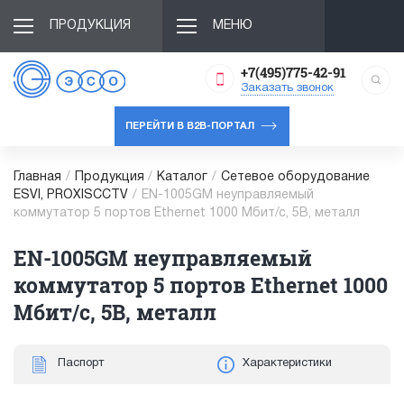
ПРОДУКЦИЯ
МЕНЮ
+7(495)775-42-91
Заказать звонок
ПЕРЕЙТИ В B2B-ПОРТАЛ
Главная
/
Продукция
/
Каталог
/
Сетевое оборудование
ESVI, PROXISCCTV
/
EN-1005GM неуправляемый
коммутатор 5 портов Ethernet 1000 Мбит/с, 5В, металл
EN-1005GM неуправляемый
коммутатор 5 портов Ethernet 1000
Мбит/с, 5В, металл
Паспорт
Характеристики