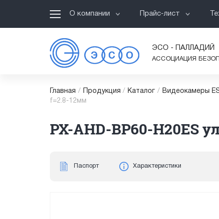
О компании
Прайс-лист
Те
ЭСО - ПАЛЛАДИЙ
АССОЦИАЦИЯ БЕЗО
Главная
/
Продукция
/
Каталог
/
Видеокамеры ES
f=2.8-12мм
PX-AHD-BP60-H20ES ули
Паспорт
Характеристики