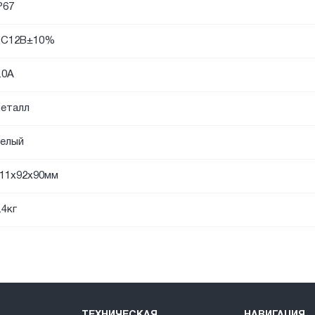
P67
DC12В±10%
.0А
еталл
елый
11x92х90мм
.4кг