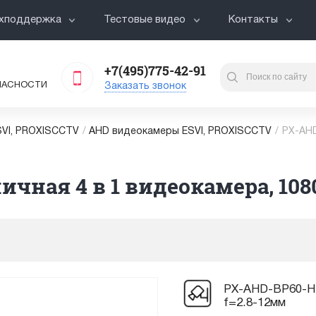
хподдержка
Тестовые видео
Контакты
+7(495)775-42-91
ПАСНОСТИ
Заказать звонок
VI, PROXISCCTV
/
AHD видеокамеры ESVI, PROXISCCTV
/
PX-AHD
чная 4 в 1 видеокамера, 1080
PX-AHD-BP60-H2
f=2.8-12мм