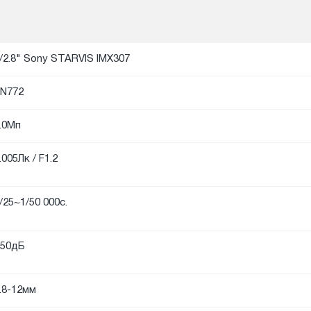
/2.8" Sony STARVIS IMX307
N772
.0Мп
.005Лк / F1.2
/25~1/50 000с.
50дБ
.8-12мм