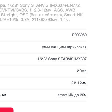
ера, 1/2.8" Sony STARVIS IMX307+EN772,
/CVI/TVI/CVBS, f=2.8-12мм, AGC, AWB,
Starlight, OSD (без джойстика), Smart ИК
12В±10%, 0.7А, 211x92x90мм, 1.4кг.
E003969
уличная, цилиндрическая
1/2.8" Sony STARVIS IMX307
2.0Мп
2.8-12мм
smart ИК до 30м
 М: