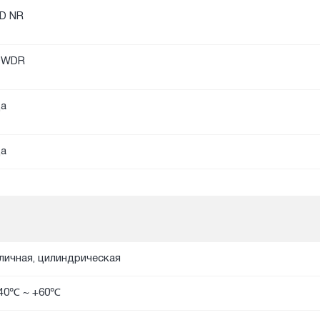
D NR
DWDR
а
а
личная, цилиндрическая
40℃ ~ +60℃