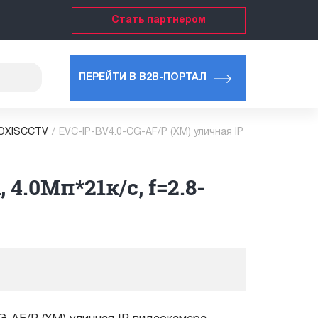
Стать партнером
ПЕРЕЙТИ В B2B-ПОРТАЛ
ROXISCCTV
/
EVC-IP-BV4.0-CG-AF/P (XM) уличная IP
4.0Мп*21к/с, f=2.8-