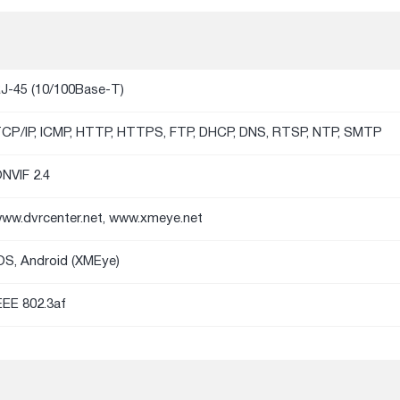
J-45 (10/100Base-T)
CP/IP, ICMP, HTTP, HTTPS, FTP, DHCP, DNS, RTSP, NTP, SMTP
NVIF 2.4
ww.dvrcenter.net, www.xmeye.net
OS, Android (XMEye)
EEE 802.3af