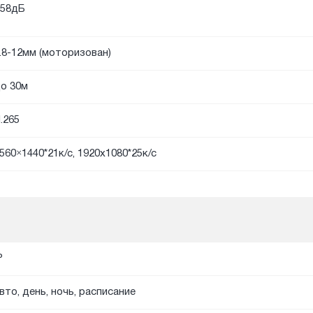
58дБ
.8-12мм (моторизован)
о 30м
.265
560×1440*21к/с, 1920х1080*25к/с
P
вто, день, ночь, расписание