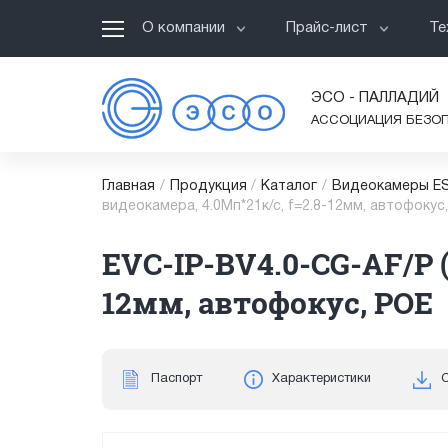
О компании
Прайс-лист
Те
ЭСО - ПАЛЛАДИЙ
АССОЦИАЦИЯ БЕЗО
Главная
/
Продукция
/
Каталог
/
Видеокамеры ES
видеокамера, 4.0Мп*21к/с, f=2.8-12мм, автофокус
EVC-IP-BV4.0-CG-AF/P (
12мм, автофокус, POE
Паспорт
Характеристики