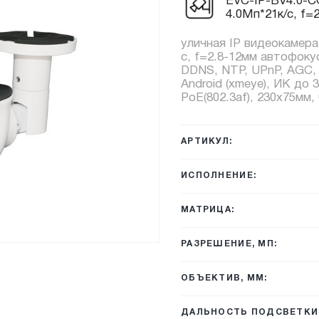
EVC-IP-BV4.0-CG
4.0Мп*21к/с, f=
уличная IP видеокамера
с, f=2.8-12мм автофоку
DDNS, NTP, UPnP, AGC, 
Android (xmeye), ИК до 
PoE(802.3af), 230x75мм, 
АРТИКУЛ:
ИСПОЛНЕНИЕ:
МАТРИЦА:
РАЗРЕШЕНИЕ, МП:
ОБЪЕКТИВ, ММ:
ДАЛЬНОСТЬ ПОДСВЕТКИ,