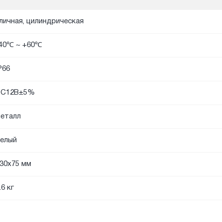
личная, цилиндрическая
40℃ ~ +60℃
P66
DС12В±5%
еталл
елый
30x75 мм
.6 кг