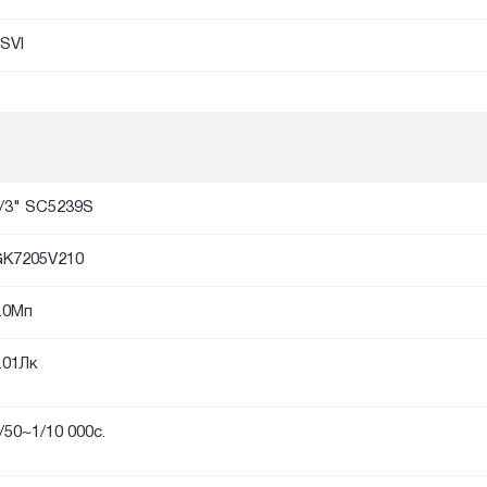
SVI
/3" SC5239S
K7205V210
.0Мп
.01Лк
/50~1/10 000с.