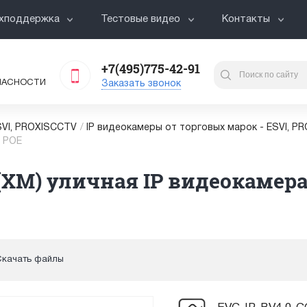
хподдержка
Тестовые видео
Контакты
+7(495)775-42-91
ПАСНОСТИ
Заказать звонок
VI, PROXISCCTV
/
IP видеокамеры от торговых марок - ESVI, P
, POE
XM) уличная IP видеокамера, 
Скачать файлы