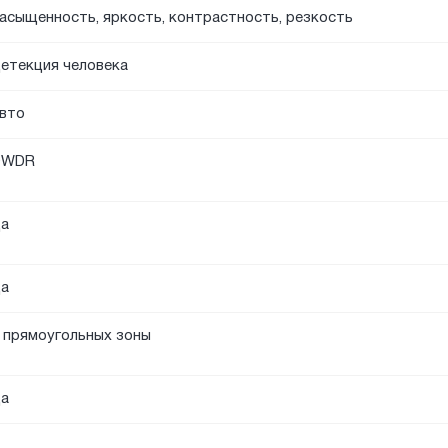
асыщенность, яркость, контрастность, резкость
етекция человека
вто
DWDR
а
а
 прямоугольных зоны
а