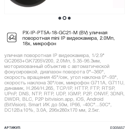
PX-IP-PT5A-18-GC21-M (BV) уличная
поворотная mini IP видеокамера, 2.0Мп,
18x, микрофон
уличная поворотная IP видеокамера, 1/2.9"
GC2063+GK7205V200, 2.0Мп, 5.35-96.3мм,
моторизованный объектив с автоматической
фокусировкой, диапазон поворота 0°~360°,
скорость вращения 45°/сек, угол наклона 0°~93°,
скорость наклона 30°/сек, микрофон G711A, G711U,
динамик, H.264/H.265, TCP/IP, HTTP, FTP, RTSP,
UPnP, DNS, NTP, RTP, UDP, IGMP, P2P, ONVIF, 3DNR,
DWDR, BLC, P2P bitvision.app, iOS, Android
(BitVision), Smart ИК до 50м, IP66, -40C°...50C°,
DC12В±10%, 3.0A, 296х280х170 мм, 2.5кг.
АРТИКУЛ:
E005657