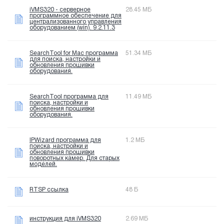
iVMS320 - серверное
28.45 МБ
программное обеспечение для
централизованного управления
оборудованием (win). 9.2.11.3
SearchTool for Mac программа
51.34 МБ
для поиска, настройки и
обновления прошивки
оборудования.
SearchTool программа для
11.49 МБ
поиска, настройки и
обновления прошивки
оборудования.
IPWizard программа для
1.2 МБ
поиска, настройки и
обновления прошивки
поворотных камер. Для старых
моделей.
RTSP ссылка
48 Б
инструкция для iVMS320
2.69 МБ