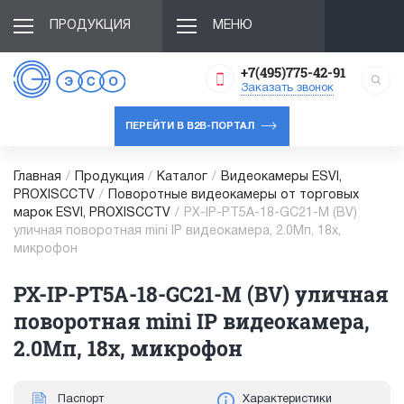
ПРОДУКЦИЯ
МЕНЮ
+7(495)775-42-91
Заказать звонок
ПЕРЕЙТИ В B2B-ПОРТАЛ
Главная
/
Продукция
/
Каталог
/
Видеокамеры ESVI,
PROXISCCTV
/
Поворотные видеокамеры от торговых
марок ESVI, PROXISCCTV
/
PX-IP-PT5A-18-GC21-M (BV)
уличная поворотная mini IP видеокамера, 2.0Мп, 18x,
микрофон
PX-IP-PT5A-18-GC21-M (BV) уличная
поворотная mini IP видеокамера,
2.0Мп, 18x, микрофон
Паспорт
Характеристики