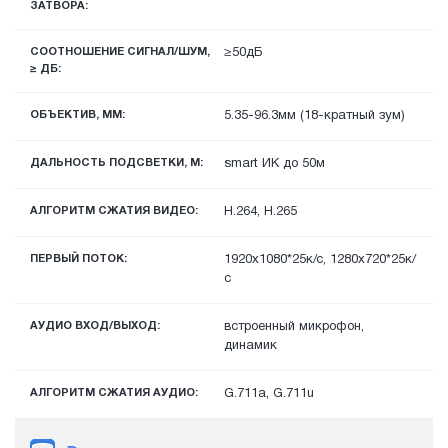
ЗАТВОРА:
СООТНОШЕНИЕ СИГНАЛ/ШУМ,
≥50дБ
≥ ДБ:
ОБЪЕКТИВ, ММ:
5.35-96.3мм (18-кратный зум)
ДАЛЬНОСТЬ ПОДСВЕТКИ, М:
smart ИК до 50м
АЛГОРИТМ СЖАТИЯ ВИДЕО:
H.264, H.265
ПЕРВЫЙ ПОТОК:
1920х1080*25к/с, 1280х720*25к/
с
АУДИО ВХОД/ВЫХОД:
встроенный микрофон,
динамик
АЛГОРИТМ СЖАТИЯ АУДИО:
G.711a, G.711u