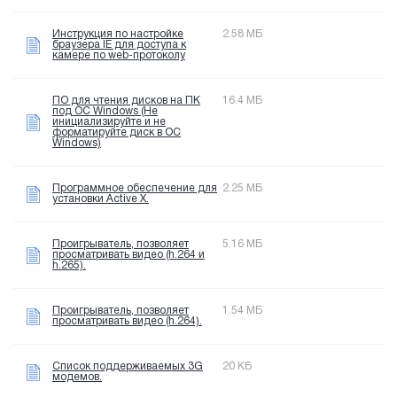
Инструкция по настройке
2.58 МБ
браузера IE для доступа к
камере по web-протоколу
ПО для чтения дисков на ПК
16.4 МБ
под OC Windows (Не
инициализируйте и не
форматируйте диск в OC
Windows)
Программное обеспечение для
2.25 МБ
установки Active X.
Проигрыватель, позволяет
5.16 МБ
просматривать видео (h.264 и
h.265).
Проигрыватель, позволяет
1.54 МБ
просматривать видео (h.264).
Список поддерживаемых 3G
20 КБ
модемов.