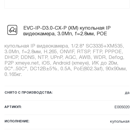
EVC-IP-D3.0-CX-P (XM) купольная IP
видеокамера, 3.0Мп, f=2.8мм, POE
купольная IP видеокамера, 1/2.8" SC3335+XM535,
3.0Мп, f=2.8мм, H.265, ONVIF, RTSP, FTP, PPPOE,
DHCP, DDNS, NTP, UPnP, AGC, AWB, WDR, Defog,
P2P xmeye.net, iOS, Android (xmeye), ИК до 20м,
0C°..50C°, DC12В±5%, 0.5А, PoE(802.3af), 90x90мм,
0.165кг.
СНЯТО С ПРОИЗВОДСТВА:
да
АРТИКУЛ:
E005020
ИСПОЛНЕНИЕ:
купольная