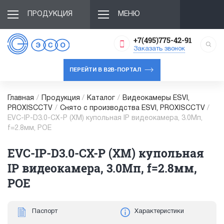
ПРОДУКЦИЯ
МЕНЮ
+7(495)775-42-91
Заказать звонок
ПЕРЕЙТИ В B2B-ПОРТАЛ
Главная
/
Продукция
/
Каталог
/
Видеокамеры ESVI,
PROXISCCTV
/
Снято с производства ESVI, PROXISCCTV
/
EVC-IP-D3.0-CX-P (XM) купольная IP видеокамера, 3.0Мп,
f=2.8мм, POE
EVC-IP-D3.0-CX-P (XM) купольная
IP видеокамера, 3.0Мп, f=2.8мм,
POE
Паспорт
Характеристики