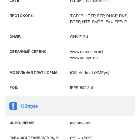
СЕТЬ:
RJ-45 (10/100Base-T)
ПРОТОКОЛЫ:
TCP/IP, HTTP, FTP, DHCP, DNS,
RTSP, NTP, SMTP, IPv4, PPPoE
ONVIF:
ONVIF 2.4
ОБЛАЧНЫЙ СЕРВИС:
www.dvrcenter.net,
www.xmeye.net
МОБИЛЬНАЯ ПЛАТФОРМА:
iOS, Android (XMEye)
POE:
IEEE 802.3af
Общие
ИСПОЛНЕНИЕ:
купольная
РАБОЧАЯ ТЕМПЕРАТУРА, ℃:
0℃ ~ +50℃