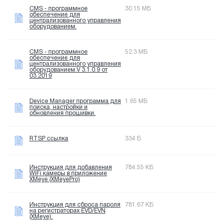
CMS - программное
30.15 МБ
обеспечение для
централизованного управления
оборудованием.
CMS - программное
52.3 МБ
обеспечение для
централизованного управления
оборудованием.V 3.1.0.9 от
03.2019
Device Manager программа для
1.65 МБ
поиска, настройки и
обновления прошивки.
RTSP ссылка
334 Б
Инструкция для добавления
784.55 КБ
WiFi камеры в приложение
XMeye (XMeyePro)
Инструкция для сброса пароля
781.67 КБ
на регистраторах EVD/EVN
(XMeye).