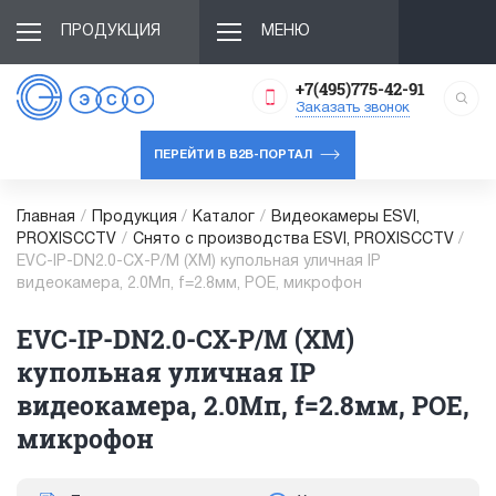
ПРОДУКЦИЯ
МЕНЮ
+7(495)775-42-91
Заказать звонок
ПЕРЕЙТИ В B2B-ПОРТАЛ
Главная
/
Продукция
/
Каталог
/
Видеокамеры ESVI,
PROXISCCTV
/
Снято с производства ESVI, PROXISCCTV
/
EVC-IP-DN2.0-CX-P/M (XM) купольная уличная IP
видеокамера, 2.0Мп, f=2.8мм, POE, микрофон
EVC-IP-DN2.0-CX-P/M (XM)
купольная уличная IP
видеокамера, 2.0Мп, f=2.8мм, POE,
микрофон