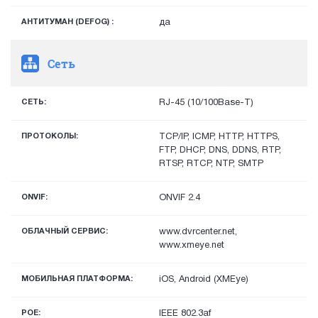
АНТИТУМАН (DEFOG) :
да
Сеть
СЕТЬ:
RJ-45 (10/100Base-T)
ПРОТОКОЛЫ:
TCP/IP, ICMP, HTTP, HTTPS,
FTP, DHCP, DNS, DDNS, RTP,
RTSP, RTCP, NTP, SMTP
ONVIF:
ONVIF 2.4
ОБЛАЧНЫЙ СЕРВИС:
www.dvrcenter.net,
www.xmeye.net
МОБИЛЬНАЯ ПЛАТФОРМА:
iOS, Android (XMEye)
POE:
IEEE 802.3af