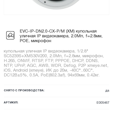
EVC-IP-DN2.0-CX-P/M (XM) купольная
уличная IP видеокамера, 2.0Мп, f=2.8мм,
POE, микрофон
купольная уличная IP видеокамера, 1/2.8"
SC5239S+XM530V200, 2.0Мп, f=2.8мм, микрофон,
H.265, ONVIF, RTSP, FTP, PPPOE, DHCP, DDNS,
NTP, UPnP, AGC, AWB, WDR, Defog, P2P xmeye.net,
iOS, Android (xmeye), ИК до 20м, -40C°..60C°,
DC12В±5%, 0.5А, PoE(802.3af), 94x69мм, 0.42кг.
СНЯТО С ПРОИЗВОДСТВА:
да
АРТИКУЛ:
E005467