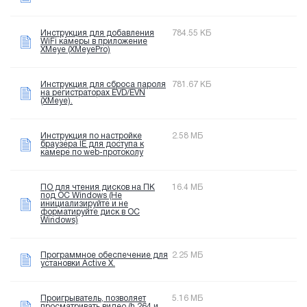
Инструкция для добавления
784.55 КБ
WiFi камеры в приложение
XMeye (XMeyePro)
Инструкция для сброса пароля
781.67 КБ
на регистраторах EVD/EVN
(XMeye).
Инструкция по настройке
2.58 МБ
браузера IE для доступа к
камере по web-протоколу
ПО для чтения дисков на ПК
16.4 МБ
под OC Windows (Не
инициализируйте и не
форматируйте диск в OC
Windows)
Программное обеспечение для
2.25 МБ
установки Active X.
Проигрыватель, позволяет
5.16 МБ
просматривать видео (h.264 и