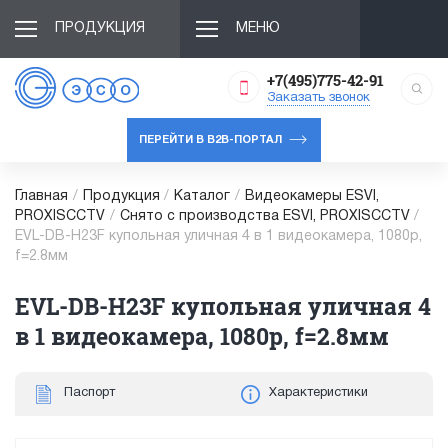
ПРОДУКЦИЯ
МЕНЮ
+7(495)775-42-91
Заказать звонок
ПЕРЕЙТИ В B2B-ПОРТАЛ
Главная
/
Продукция
/
Каталог
/
Видеокамеры ESVI,
PROXISCCTV
/
Снято с производства ESVI, PROXISCCTV
/
EVL-DB-H23F купольная уличная 4 в 1 видеокамера, 1080p,
f=2.8мм
EVL-DB-H23F купольная уличная 4
в 1 видеокамера, 1080p, f=2.8мм
Паспорт
Характеристики