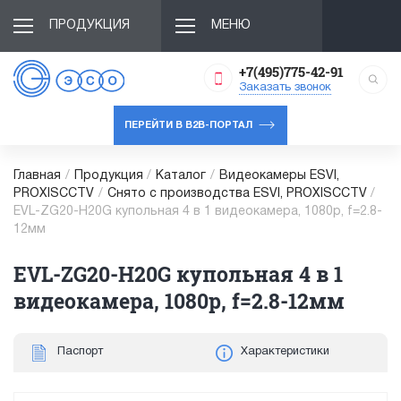
ПРОДУКЦИЯ
МЕНЮ
+7(495)775-42-91
Заказать звонок
ПЕРЕЙТИ В B2B-ПОРТАЛ
Главная
/
Продукция
/
Каталог
/
Видеокамеры ESVI,
PROXISCCTV
/
Снято с производства ESVI, PROXISCCTV
/
EVL-ZG20-H20G купольная 4 в 1 видеокамера, 1080p, f=2.8-
12мм
EVL-ZG20-H20G купольная 4 в 1
видеокамера, 1080p, f=2.8-12мм
Паспорт
Характеристики