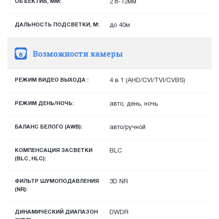
ОБЪЕКТИВ, ММ:
2.8-12мм
ДАЛЬНОСТЬ ПОДСВЕТКИ, М:
до 40м
Возможности камеры
РЕЖИМ ВИДЕО ВЫХОДА :
4 в 1 (AHD/CVI/TVI/CVBS)
РЕЖИМ ДЕНЬ/НОЧЬ:
авто, день, ночь
БАЛАНС БЕЛОГО (AWB):
авто/ручной
КОМПЕНСАЦИЯ ЗАСВЕТКИ
BLC
(BLC, HLC):
ФИЛЬТР ШУМОПОДАВЛЕНИЯ
3D NR
(NR):
ДИНАМИЧЕСКИЙ ДИАПАЗОН
DWDR