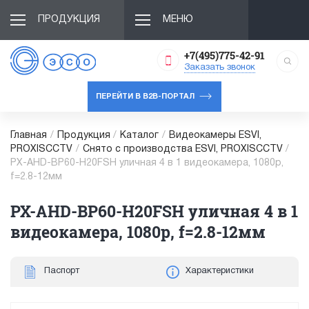
ПРОДУКЦИЯ
МЕНЮ
+7(495)775-42-91
Заказать звонок
ПЕРЕЙТИ В B2B-ПОРТАЛ
Главная
/
Продукция
/
Каталог
/
Видеокамеры ESVI,
PROXISCCTV
/
Снято с производства ESVI, PROXISCCTV
/
PX-AHD-BP60-H20FSH уличная 4 в 1 видеокамера, 1080p,
f=2.8-12мм
PX-AHD-BP60-H20FSH уличная 4 в 1
видеокамера, 1080p, f=2.8-12мм
Паспорт
Характеристики