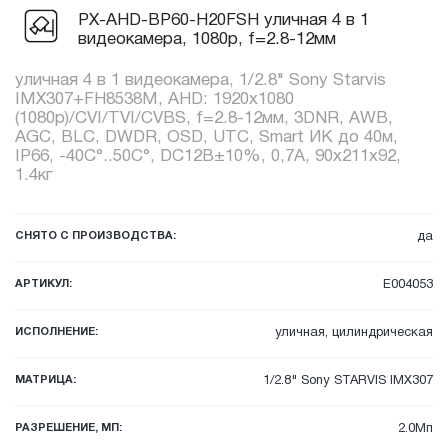
PX-AHD-BP60-H20FSH уличная 4 в 1
видеокамера, 1080p, f=2.8-12мм
уличная 4 в 1 видеокамера, 1/2.8" Sony Starvis
IMX307+FH8538M, AHD: 1920x1080
(1080p)/CVI/TVI/CVBS, f=2.8-12мм, 3DNR, AWB,
AGC, BLC, DWDR, OSD, UTC, Smart ИК до 40м,
IP66, -40C°..50C°, DC12В±10%, 0,7А, 90x211x92,
1.4кг
СНЯТО С ПРОИЗВОДСТВА:
да
АРТИКУЛ:
E004053
ИСПОЛНЕНИЕ:
уличная, цилиндрическая
МАТРИЦА:
1/2.8" Sony STARVIS IMX307
РАЗРЕШЕНИЕ, МП:
2.0Мп