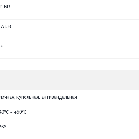
D NR
DWDR
а
личная, купольная, антивандальная
40℃ ~ +50℃
P66