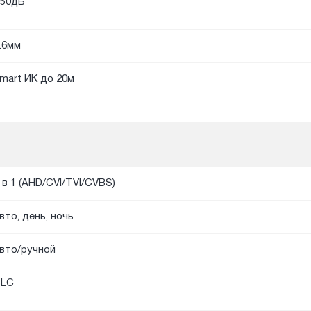
50дБ
.6мм
mart ИК до 20м
 в 1 (AHD/CVI/TVI/CVBS)
вто, день, ночь
вто/ручной
BLC