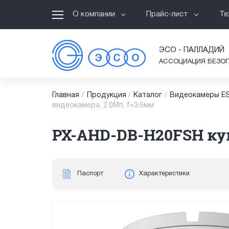
О компании
Прайс-лист
Те
ЭСО - ПАЛЛАДИЙ
АССОЦИАЦИЯ БЕЗО
Главная
/
Продукция
/
Каталог
/
Видеокамеры ES
видеокамера, 2.0Мп, f=3.6мм
PX-AHD-DB-H20FSH куп
Паспорт
Характеристики