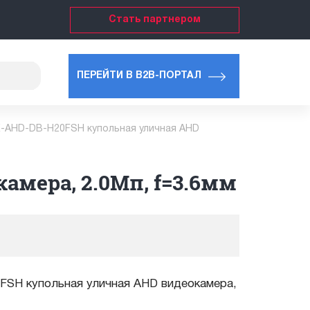
Стать партнером
ПЕРЕЙТИ В B2B-ПОРТАЛ
-AHD-DB-H20FSH купольная уличная AHD
мера, 2.0Мп, f=3.6мм
SH купольная уличная AHD видеокамера,