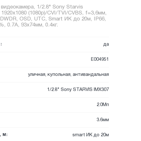
 видеокамера, 1/2.8" Sony Starvis
920x1080 (1080p)/CVI/TVI/CVBS, f=3,6мм,
DWDR, OSD, UTC, Smart ИК до 20м, IP66,
, 0.7А, 93x74мм, 0.4кг.
да
:
E004951
уличная, купольная, антивандальная
1/2.8" Sony STARVIS IMX307
2.0Мп
3.6мм
smart ИК до 20м
 М: