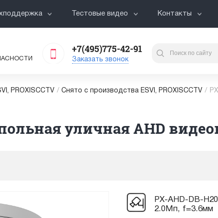
хподдержка
Тестовые видео
Контакты
+7(495)775-42-91
ПАСНОСТИ
Заказать звонок
VI, PROXISCCTV
/
Снято с производства ESVI, PROXISCCTV
/
PX
ольная уличная AHD видеока
PX-AHD-DB-H20F
2.0Мп, f=3.6мм