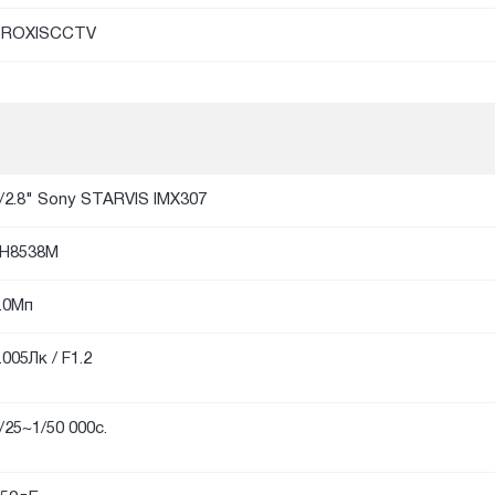
PROXISCCTV
/2.8" Sony STARVIS IMX307
H8538M
.0Мп
.005Лк / F1.2
/25~1/50 000с.