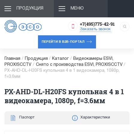
ПРОДУКЦИЯ
МЕНЮ
+7(495)775-42-91
Заказать звонок
ПЕРЕЙТИ В B2B-ПОРТАЛ
Главная
/
Продукция
/
Каталог
/
Видеокамеры ESVI,
PROXISCCTV
/
Снято с производства ESVI, PROXISCCTV
/
PX-AHD-DL-H20FS купольная 4 в 1 видеокамера, 1080p,
f=3.6мм
PX-AHD-DL-H20FS купольная 4 в 1
видеокамера, 1080p, f=3.6мм
Паспорт
Характеристики