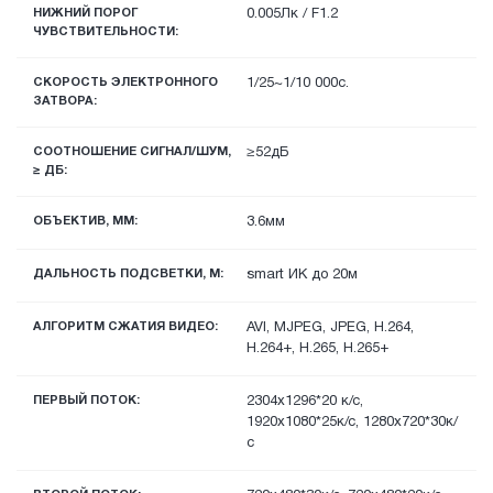
НИЖНИЙ ПОРОГ
0.005Лк / F1.2
ЧУВСТВИТЕЛЬНОСТИ:
СКОРОСТЬ ЭЛЕКТРОННОГО
1/25~1/10 000с.
ЗАТВОРА:
СООТНОШЕНИЕ СИГНАЛ/ШУМ,
≥52дБ
≥ ДБ:
ОБЪЕКТИВ, ММ:
3.6мм
ДАЛЬНОСТЬ ПОДСВЕТКИ, М:
smart ИК до 20м
АЛГОРИТМ СЖАТИЯ ВИДЕО:
AVI, MJPEG, JPEG, H.264,
H.264+, H.265, H.265+
ПЕРВЫЙ ПОТОК:
2304x1296*20 к/с,
1920х1080*25к/с, 1280х720*30к/
с