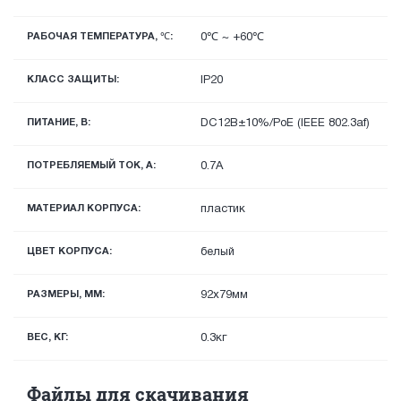
РАБОЧАЯ ТЕМПЕРАТУРА, ℃:
0℃ ~ +60℃
КЛАСС ЗАЩИТЫ:
IP20
ПИТАНИЕ, В:
DC12В±10%/PoE (IEEE 802.3af)
ПОТРЕБЛЯЕМЫЙ ТОК, А:
0.7A
МАТЕРИАЛ КОРПУСА:
пластик
ЦВЕТ КОРПУСА:
белый
РАЗМЕРЫ, ММ:
92х79мм
ВЕС, КГ:
0.3кг
Файлы для скачивания