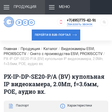
ПРОДУКЦИЯ
МЕНЮ
+7(495)775-42-91
Заказать звонок
ПЕРЕЙТИ В B2B-ПОРТАЛ
Главная
/
Продукция
/
Каталог
/
Видеокамеры ESVI,
PROXISCCTV
/
Снято с производства ESVI, PROXISCCTV
/
PX-IP-DP-SE20-P/A (BV) купольная IP видеокамера, 2.0Мп,
f=3.6мм, POE, аудио вх.
PX-IP-DP-SE20-P/A (BV) купольная
IP видеокамера, 2.0Мп, f=3.6мм,
POE, аудио вх.
Паспорт
Характеристики