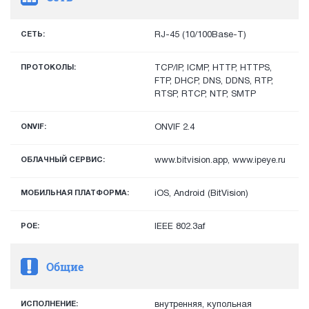
СЕТЬ:
RJ-45 (10/100Base-T)
ПРОТОКОЛЫ:
TCP/IP, ICMP, HTTP, HTTPS,
FTP, DHCP, DNS, DDNS, RTP,
RTSP, RTCP, NTP, SMTP
ONVIF:
ONVIF 2.4
ОБЛАЧНЫЙ СЕРВИС:
www.bitvision.app, www.ipeye.ru
МОБИЛЬНАЯ ПЛАТФОРМА:
iOS, Android (BitVision)
POE:
IEEE 802.3af
Общие
ИСПОЛНЕНИЕ:
внутренняя, купольная