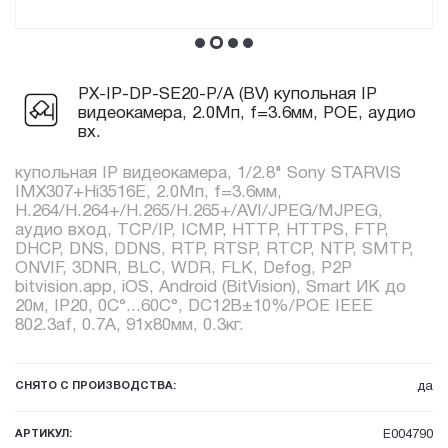
PX-IP-DP-SE20-P/A (BV) купольная IP
видеокамера, 2.0Мп, f=3.6мм, POE, аудио
вх.
купольная IP видеокамера, 1/2.8" Sony STARVIS
IMX307+Hi3516E, 2.0Мп, f=3.6мм,
H.264/H.264+/H.265/H.265+/AVI/JPEG/MJPEG,
аудио вход, TCP/IP, ICMP, HTTP, HTTPS, FTP,
DHCP, DNS, DDNS, RTP, RTSP, RTCP, NTP, SMTP,
ONVIF, 3DNR, BLC, WDR, FLK, Defog, P2P
bitvision.app, iOS, Android (BitVision), Smart ИК до
20м, IP20, 0C°...60C°, DC12В±10%/POE IEEE
802.3af, 0.7А, 91x80мм, 0.3кг.
СНЯТО С ПРОИЗВОДСТВА:
да
АРТИКУЛ:
E004790