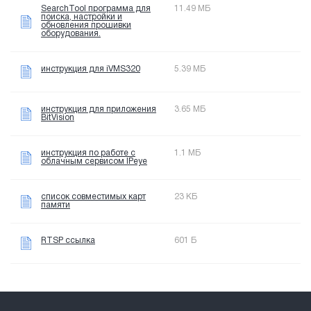
SearchTool программа для
11.49 МБ
поиска, настройки и
обновления прошивки
оборудования.
инструкция для iVMS320
5.39 МБ
инструкция для приложения
3.65 МБ
BitVision
инструкция по работе с
1.1 МБ
облачным сервисом IPeye
список совместимых карт
23 КБ
памяти
RTSP ссылка
601 Б