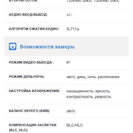
ВТОРОЙ ПОТОК:
720х480*30к/с, 720x480*20к/с
АУДИО ВХОД/ВЫХОД:
+/-
АЛГОРИТМ СЖАТИЯ АУДИО:
G.711a
Возможности камеры
РЕЖИМ ВИДЕО ВЫХОДА :
IP
РЕЖИМ ДЕНЬ/НОЧЬ:
авто, день, ночь, расписание
НАСТРОЙКА ИЗОБРАЖЕНИЯ:
насыщенность, яркость,
контрастность, резкость
БАЛАНС БЕЛОГО (AWB):
авто
КОМПЕНСАЦИЯ ЗАСВЕТКИ
BLC/HLC
(BLC, HLC):