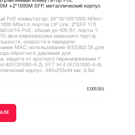
управляемый коммутатор PoE
0M +2*1000M SFP, металлический корпус
ый PoE коммутатор: 24*10/100/1000 Мбит/
/1000 Мбит/с портов UP Link, 2*SFP 1Гб
3af/at/Hi-PoE, общая до 400 Вт, порты 1-
D-alive (перезагрузка зависшего порта),
ощности, скорости и передачи;
нание MAC; использование IEEE802.3X для
тода обратного давления для
а, защита от краткого перенапряжения ?
vl.4(IEC61000-4-2), EFT lvl.4 (IEC61000-4-4),
ллический корпус, 440x210x44 мм, 4,5кг
E005355
ТАЛЕ