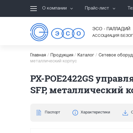
О компании
Прайс-лист
Те
ЭСО - ПАЛЛАДИЙ
АССОЦИАЦИЯ БЕЗО
Главная
/
Продукция
/
Каталог
/
Сетевое оборуд
металлический корпус
PX-POE2422GS управл
SFP, металлический к
Паспорт
Характеристики