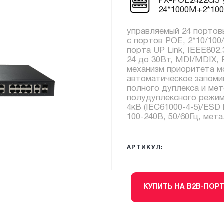
PX-POE2422GS 
24*1000M+2*100
управляемый 24 портов
с портов POE, 2*10/100
порта UP Link, IEEE802.
24 до 30Вт, MDI/MDIX, P
механизм приоритета м
автоматическое запоми
полного дуплекса и ме
полудуплексного режим
4кВ (IEC61000-4-5)/ESD l
100-240В, 50/60Гц, мета
АРТИКУЛ:
КУПИТЬ НА B2B-ПОР