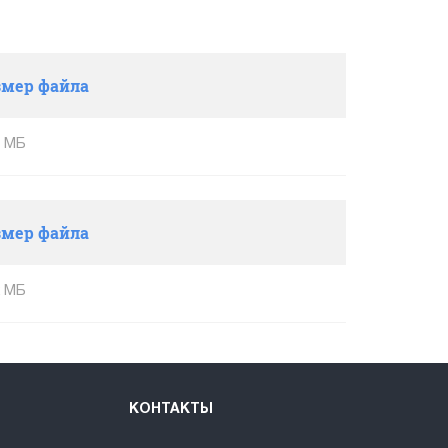
змер файла
4 МБ
змер файла
2 МБ
КОНТАКТЫ