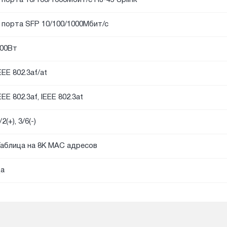
 порта SFP 10/100/1000Мбит/с
00Вт
EEE 802.3af/at
EEE 802.3af, IEEE 802.3at
/2(+), 3/6(-)
аблица на 8K MAC адресов
а