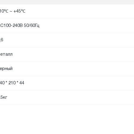
10℃ ~ +45℃
C100-240В 50/60Гц
,6
еталл
ерный
40 * 210 * 44
.5кг