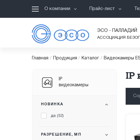
О компании
Прайс-лист
Те
ЭСО - ПАЛЛАДИЙ
АССОЦИАЦИЯ БЕЗО
Главная
/
Продукция
/
Каталог
/
Видеокамеры ES
IP
IP
видеокамеры
Со
НОВИНКА
да (
52
)
РАЗРЕШЕНИЕ, МП