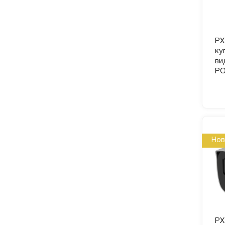
PX
ку
ви
PO
Нов
PX