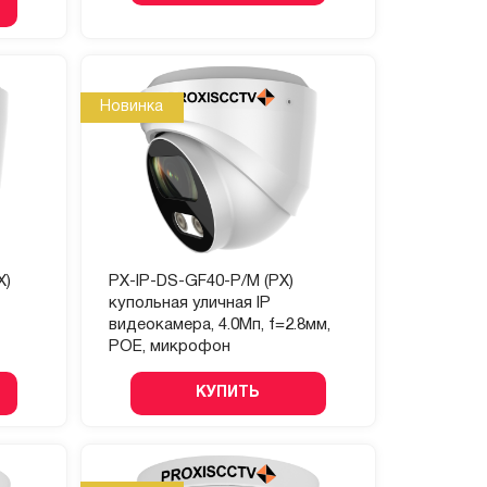
Новинка
X)
PX-IP-DS-GF40-P/M (PX)
купольная уличная IP
видеокамера, 4.0Мп, f=2.8мм,
POE, микрофон
КУПИТЬ