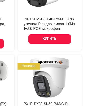
DL
PX-IP-BM20-GF40-P/M-DL (PX)
ра,
уличная IP видеокамера, 4.0Мп,
f=2.8, POE, микрофон
КУПИТЬ
Новинка
(PX)
PX-IP-DX30-SN50-P/M/C-DL