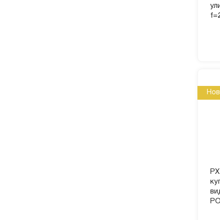
ул
f=
Нов
PX
ку
ви
PO