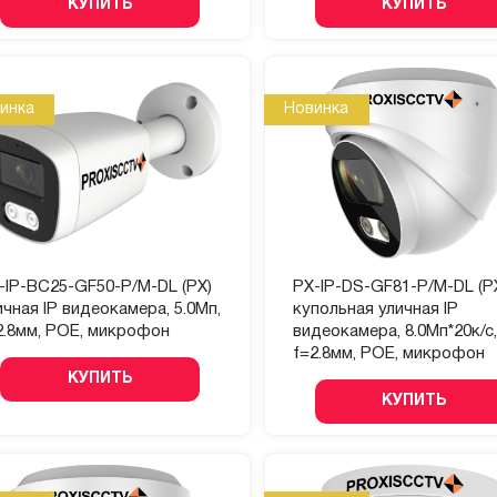
КУПИТЬ
КУПИТЬ
инка
Новинка
-IP-BC25-GF50-P/M-DL (PX)
PX-IP-DS-GF81-P/M-DL (P
ичная IP видеокамера, 5.0Мп,
купольная уличная IP
2.8мм, POE, микрофон
видеокамера, 8.0Мп*20к/с,
f=2.8мм, POE, микрофон
КУПИТЬ
КУПИТЬ