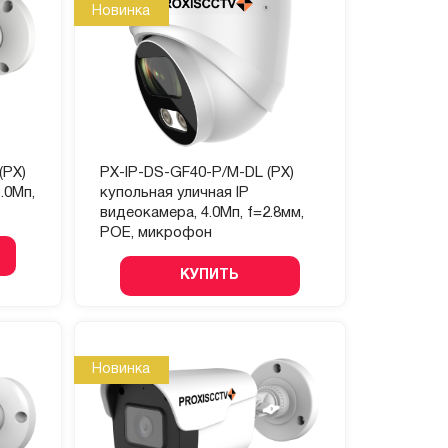
Новинка
(PX)
PX-IP-DS-GF40-P/M-DL (PX)
.0Мп,
купольная уличная IP
видеокамера, 4.0Мп, f=2.8мм,
POE, микрофон
КУПИТЬ
Новинка