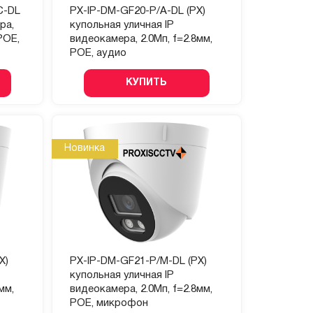
C-DL
PX-IP-DM-GF20-P/A-DL (PX)
ра,
купольная уличная IP
POE,
видеокамера, 2.0Мп, f=2.8мм,
POE, аудио
КУПИТЬ
Новинка
X)
PX-IP-DM-GF21-P/M-DL (PX)
купольная уличная IP
мм,
видеокамера, 2.0Мп, f=2.8мм,
POE, микрофон