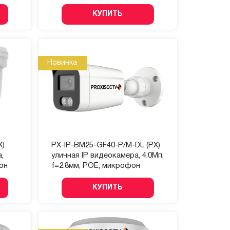
КУПИТЬ
Новинка
X)
PX-IP-BM25-GF40-P/M-DL (PX)
,
уличная IP видеокамера, 4.0Мп,
фон
f=2.8мм, POE, микрофон
КУПИТЬ