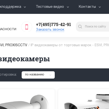
хподдержка
Тестовые видео
Контакты
+7(495)775-42-91
ПАСНОСТИ
Заказать звонок
VI, PROXISCCTV
/
IP видеокамеры от торговых марок - ESVI, P
 видеокамеры
ртировка:
по названию