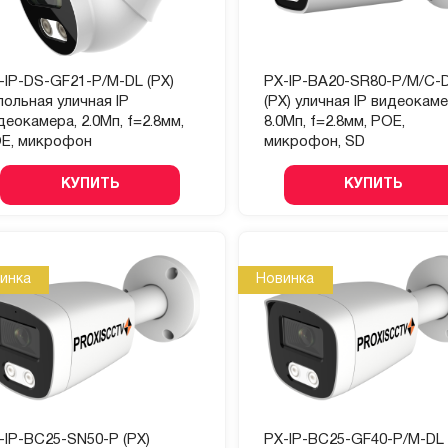
-IP-DS-GF21-P/M-DL (PX)
PX-IP-BA20-SR80-P/M/C-
польная уличная IP
(PX) уличная IP видеокаме
деокамера, 2.0Мп, f=2.8мм,
8.0Мп, f=2.8мм, POE,
E, микрофон
микрофон, SD
КУПИТЬ
КУПИТЬ
инка
Новинка
-IP-BC25-SN50-P (PX)
PX-IP-BC25-GF40-P/M-DL 