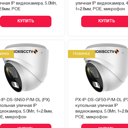
ичная IP видеокамера, 5.0Мп,
уличная IP видеокамера, 4
2.8мм, POE
f=2.8мм, POE, микрофон
КУПИТЬ
КУПИТЬ
инка
Новинка
-IP-DS-SN50-P/M-DL (PX)
PX-IP-DS-GF50-P/M-DL (P
польная уличная IP
купольная уличная IP
деокамера, 5.0Мп, f=2.8мм,
видеокамера, 5.0Мп, f=2.8
E, микрофон
POE, микрофон