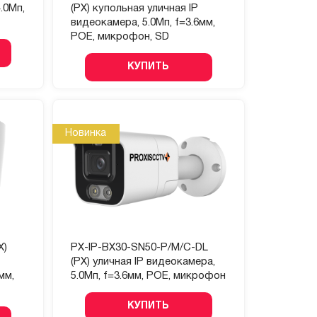
.0Мп,
(PX) купольная уличная IP
видеокамера, 5.0Мп, f=3.6мм,
POE, микрофон, SD
КУПИТЬ
Новинка
X)
PX-IP-BX30-SN50-P/M/C-DL
(PX) уличная IP видеокамера,
мм,
5.0Мп, f=3.6мм, POE, микрофон
КУПИТЬ