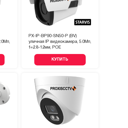
PX-IP-BP90-SN50-P (BV)
.0Мп,
уличная IP видеокамера, 5.0Мп,
f=2.8-12мм, POE
КУПИТЬ