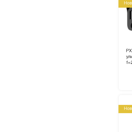
Нов
PX
ул
f=
Нов