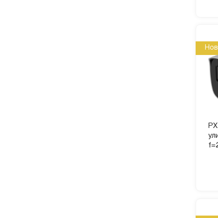
Нов
PX
ул
f=