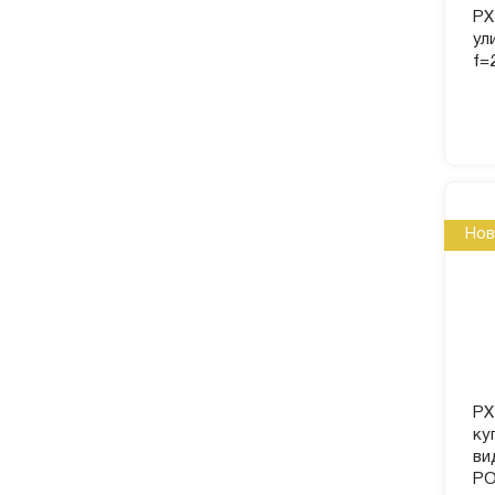
PX
ул
f=
Нов
PX
ку
ви
PO