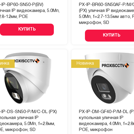
-IP-BP60-SN50-P(BV)
PX-IP-BR60-SN50AF-P/M/
ичная IP видеокамера, 5.0Мп,
(PX) уличная IP видеокаме
2.8-12мм, POE
5.0Мп, f=2.7-13.5мм авто, 
микрофон, SD
КУПИТЬ
КУПИТЬ
инка
Новинка
-IP-DS-SN50-P/M/C-DL (PX)
PX-IP-DM-GF40-P/M-DL (P
польная уличная IP
купольная уличная IP
деокамера, 5.0Мп, f=2.8мм,
видеокамера, 4.0Мп, f=2.8
E, микрофон, SD
POE, микрофон