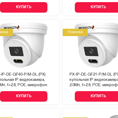
КУПИТЬ
КУПИТЬ
инка
Новинка
-IP-DE-GF40-P/M-DL (PX)
PX-IP-DE-GF21-P/M-DL (P
польная IP видеокамера,
купольная IP видеокамера
0Мп, f=2.8, POE, микрофон
2.0Мп, f=2.8, POE, микро
КУПИТЬ
КУПИТЬ