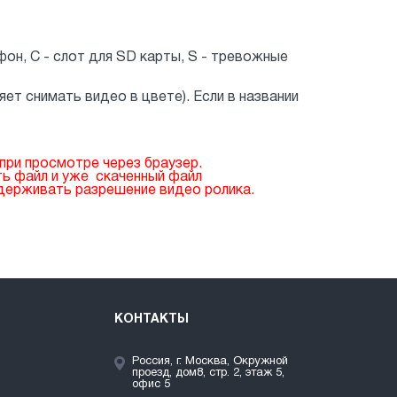
фон, C - слот для SD карты, S - тревожные
яет снимать видео в цвете). Если в названии
ри просмотре через браузер.
ть файл и уже скаченный файл
держивать разрешение видео ролика.
КОНТАКТЫ
Россия, г. Москва, Окружной
проезд, дом8, стр. 2, этаж 5,
офис 5