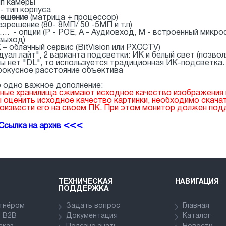
тип камеры
- тип корпуса
решение
(матрица + процессор)
разрешение (80- 8МП/ 50 -5МП и т.п)
…. - опции (P - РОЕ, A - Аудиовход, M - встроенный микро
выход)
 – облачный сервис (BitVision или PXCCTV)
"дуал лайт", 2 варианта подсветки: ИК и белый свет (позвол
ы нет "DL", то используется традиционная ИК-подсветка.
 фокусное расстояние объектива
 одно важное дополнение:
ные хранилища сжимают исходное качество изображения п
 оценить исходное качество картинки, необходимо скача
оизвести его на своем ПК. При этом монитор должен под
<<<
Ссылка на архив
ТЕХНИЧЕСКАЯ
НАВИГАЦИЯ
ПОДДЕРЖКА
ртнёром
Задать вопрос
Главная
в В2В
Документация
Каталог