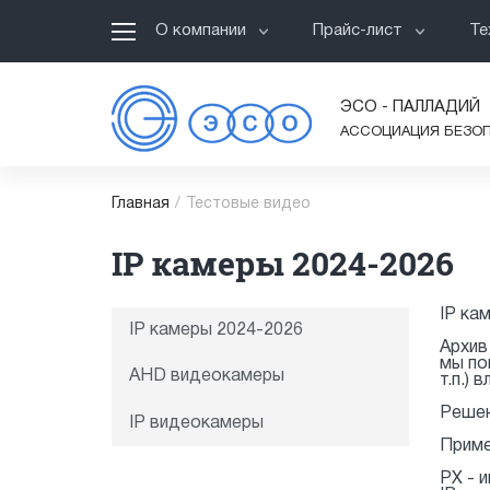
О компании
Прайс-лист
Те
ЭСО - ПАЛЛАДИЙ
АССОЦИАЦИЯ БЕЗО
Главная
/
Тестовые видео
IP камеры 2024-2026
IP ка
IP камеры 2024-2026
Архив
мы по
AHD видеокамеры
т.п.)
Решен
IP видеокамеры
Приме
PX - 