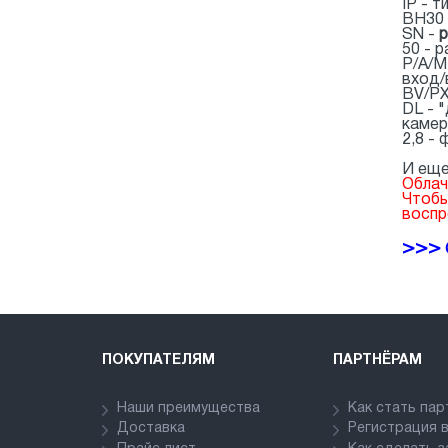
IP - 
BH30 
SN -
50 - 
P/A/M
вход/
BV/PX
DL - 
камер
2,8 -
И еще
Облач
Чтобы
воспр
>>>
ПОКУПАТЕЛЯМ
ПАРТНЁРАМ
Наши преимущества
Как стать па
Доставка
Регистрация 