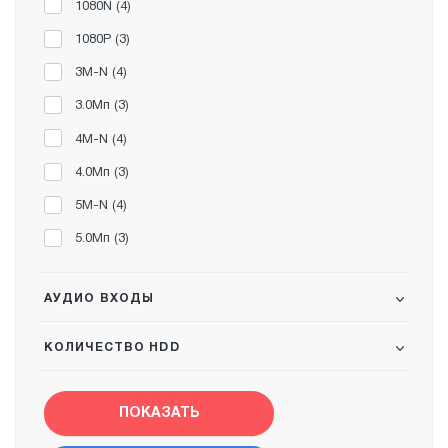
1080N (
4
)
1080P (
3
)
3M-N (
4
)
3.0Мп (
3
)
4M-N (
4
)
4.0Мп (
3
)
5M-N (
4
)
5.0Мп (
3
)
АУДИО ВХОДЫ
КОЛИЧЕСТВО HDD