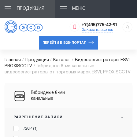
ПРОДУКЦИЯ
МЕНЮ
+7(495)775-42-91
Заказать звонок
ПЕРЕЙТИ В B2B-ПОРТАЛ
Главная
/
Продукция
/
Каталог
/
Видеорегистраторы ESVI,
PROXISCCTV
/
Гибридные 8-ми канальные
видеорегистраторы от торговых марок ESVI, PROXISCCTV
Гибридные 8-ми
канальные
РАЗРЕШЕНИЕ ЗАПИСИ
720P (
1
)