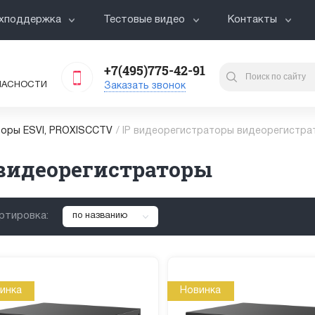
хподдержка
Тестовые видео
Контакты
+7(495)775-42-91
ПАСНОСТИ
Заказать звонок
оры ESVI, PROXISCCTV
/
IP видеорегистраторы видеорегистра
 видеорегистраторы
ртировка:
по названию
инка
Новинка