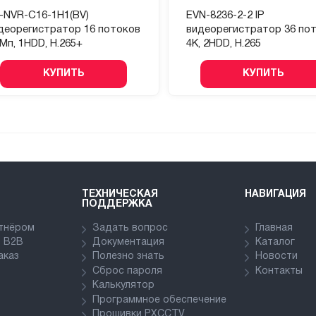
-NVR-C16-1H1(BV)
EVN-8236-2-2 IP
деорегистратор 16 потоков
видеорегистратор 36 по
0Мп, 1HDD, H.265+
4K, 2HDD, H.265
КУПИТЬ
КУПИТЬ
ТЕХНИЧЕСКАЯ
НАВИГАЦИЯ
ПОДДЕРЖКА
ртнёром
Задать вопрос
Главная
в В2В
Документация
Каталог
аказ
Полезно знать
Новости
Сброс пароля
Контакты
Калькулятор
Программное обеспечение
Прошивки PXCCTV