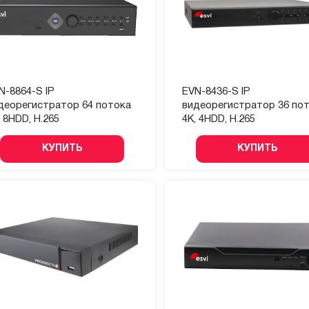
N-8864-S IP
EVN-8436-S IP
деорегистратор 64 потока
видеорегистратор 36 по
, 8HDD, H.265
4К, 4HDD, H.265
КУПИТЬ
КУПИТЬ