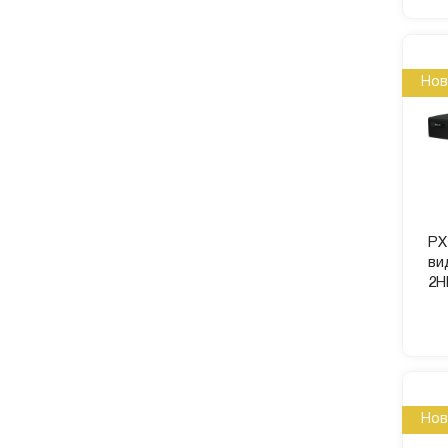
Нов
PX
ви
2H
Нов