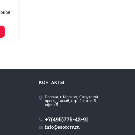
токов
КОНТАКТЫ
Россия, г. Москва, Окружной
проезд, дом8, стр. 2, этаж 5,
офис 5
+7(495)775-42-91
info@esocctv.ru