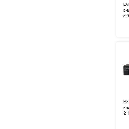
EV
ви
5.
PX
ви
2H