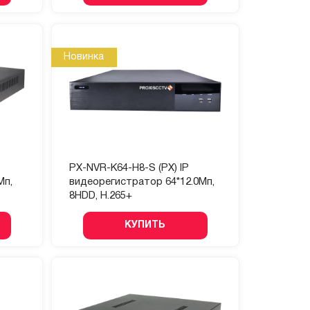
Новинка
PX-NVR-K64-H8-S (PX) IP
Мп,
видеорегистратор 64*12.0Мп,
8HDD, H.265+
КУПИТЬ