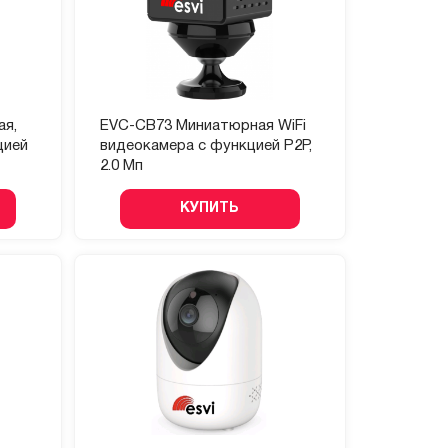
ая,
EVC-CB73 Миниатюрная WiFi
цией
видеокамера с функцией P2P,
2.0 Мп
КУПИТЬ