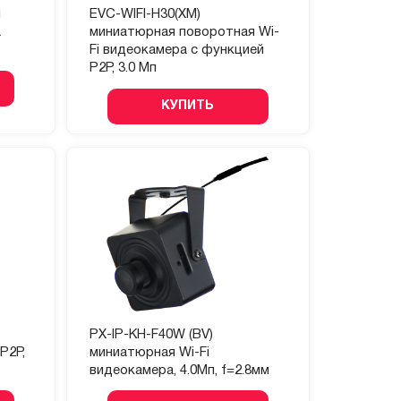
i
EVC-WIFI-H30(XM)
L
миниатюрная поворотная Wi-
Fi видеокамера с функцией
P2P, 3.0 Мп
КУПИТЬ
PX-IP-KH-F40W (BV)
P2P,
миниатюрная Wi-Fi
видеокамера, 4.0Мп, f=2.8мм