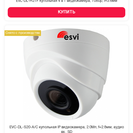
EVL-DL-H21F купольная 4 в 1 видеокамера, 1080p, f=3.6мм
КУПИТЬ
Снято с производства
EVC-DL-S20-A/C купольная IP видеокамера, 2.0Мп, f=2.8мм, аудио
вх., SD