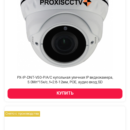
PX-IP-DNT-V50-P/A/C купольная уличная IP видеокамера,
5.0Мп*15к/с, f=2.8-12мм, POE, аудио вход,SD
КУПИТЬ
Снято с производства