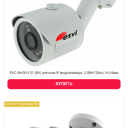
EVC-BH30-F21 (BV) уличная IP видеокамера, 2.0Мп*20к/с, f=3.6мм
КУПИТЬ
Снято с производства