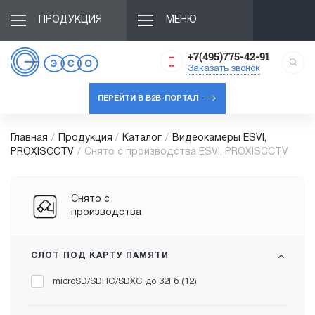
ПРОДУКЦИЯ
МЕНЮ
+7(495)775-42-91
Заказать звонок
ПЕРЕЙТИ В B2B-ПОРТАЛ
Главная
/
Продукция
/
Каталог
/
Видеокамеры ESVI,
PROXISCCTV
/
Снято с производства ESVI, PROXISCCTV
Снято с
производства
СЛОТ ПОД КАРТУ ПАМЯТИ
microSD/SDHC/SDXC до 32Гб (
12
)