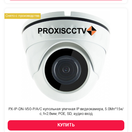
Снято с производства
PX-IP-DN-V50-P/A/C купольная уличная IP видеокамера, 5.0Мп*15к/
с, f=2.8мм, POE, SD, аудио вход
КУПИТЬ