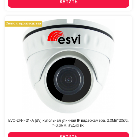
КУПИТЬ
Снято с производства
EVC-DN-F21-A (BV) купольная уличная IP видеокамера, 2.0Мп*20к/с,
f=3.6мм, аудио вх.