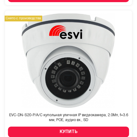
Снято с производства
EVC-DN-S20-P/A/С купольная уличная IP видеокамера, 2.0Мп, f=3.6
мм, POE, аудио вх., SD
КУПИТЬ