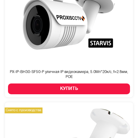
PX-IP-BH30-SF50-P уличная IP видеокамера, 5.0Мп*20к/с, f=2.8мм,
POE
КУПИТЬ
Снято с производства