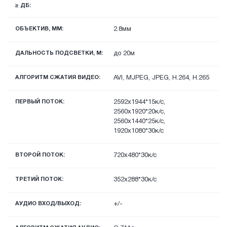
≥ ДБ:
ОБЪЕКТИВ, ММ:
2.8мм
ДАЛЬНОСТЬ ПОДСВЕТКИ, М:
до 20м
АЛГОРИТМ СЖАТИЯ ВИДЕО:
AVI, MJPEG, JPEG, H.264, H.265
ПЕРВЫЙ ПОТОК:
2592x1944*15к/с,
2560x1920*20к/с,
2560x1440*25к/с,
1920х1080*30к/с
ВТОРОЙ ПОТОК:
720х480*30к/с
ТРЕТИЙ ПОТОК:
352х288*30к/с
АУДИО ВХОД/ВЫХОД:
+/-