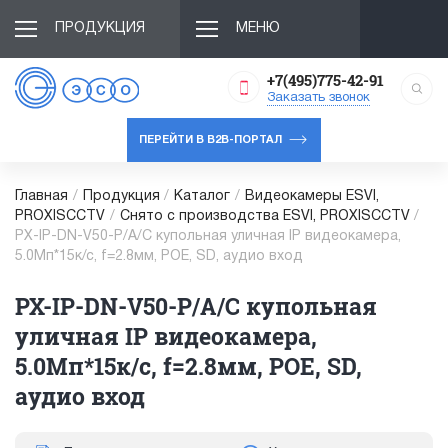
ПРОДУКЦИЯ
МЕНЮ
+7(495)775-42-91
Заказать звонок
ПЕРЕЙТИ В B2B-ПОРТАЛ
Главная
/
Продукция
/
Каталог
/
Видеокамеры ESVI,
PROXISCCTV
/
Снято с производства ESVI, PROXISCCTV
/
PX-IP-DN-V50-P/A/C купольная уличная IP видеокамера,
5.0Мп*15к/с, f=2.8мм, POE, SD, аудио вход
PX-IP-DN-V50-P/A/C купольная
уличная IP видеокамера,
5.0Мп*15к/с, f=2.8мм, POE, SD,
аудио вход