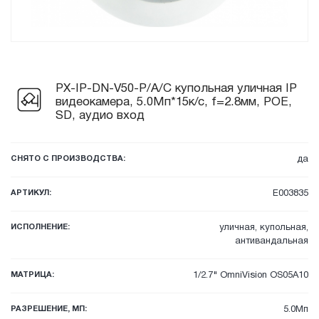
PX-IP-DN-V50-P/A/C купольная уличная IP
видеокамера, 5.0Мп*15к/с, f=2.8мм, POE,
SD, аудио вход
СНЯТО С ПРОИЗВОДСТВА:
да
АРТИКУЛ:
E003835
ИСПОЛНЕНИЕ:
уличная, купольная,
антивандальная
МАТРИЦА:
1/2.7" OmniVision OS05A10
РАЗРЕШЕНИЕ, МП:
5.0Мп