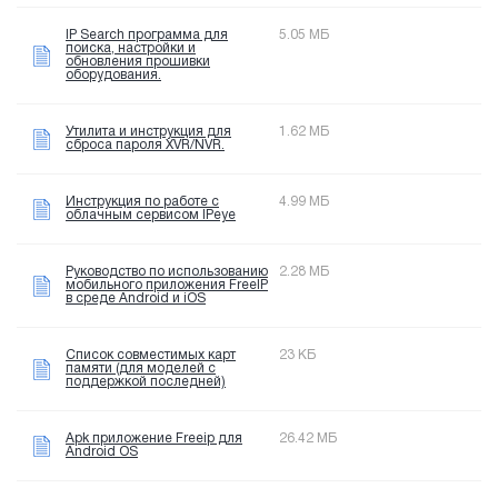
IP Search программа для
5.05 МБ
поиска, настройки и
обновления прошивки
оборудования.
Утилита и инструкция для
1.62 МБ
сброса пароля XVR/NVR.
Инструкция по работе с
4.99 МБ
облачным сервисом IPeye
Руководство по использованию
2.28 МБ
мобильного приложения FreeIP
в среде Android и iOS
Список совместимых карт
23 КБ
памяти (для моделей с
поддержкой последней)
Apk приложение Freeip для
26.42 МБ
Android OS