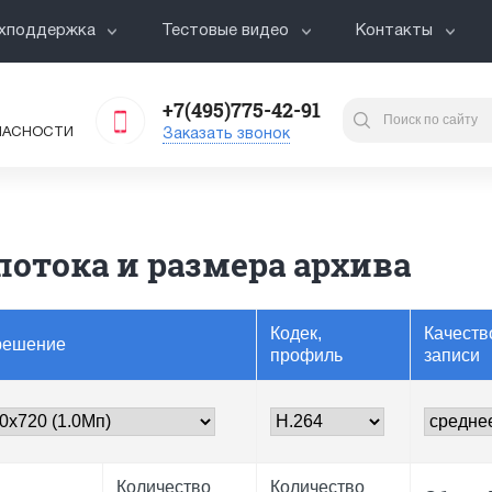
хподдержка
Тестовые видео
Контакты
+7(495)775-42-91
ПАСНОСТИ
Заказать звонок
потока и размера архива
Кодек,
Качеств
решение
профиль
записи
Количество
Количество