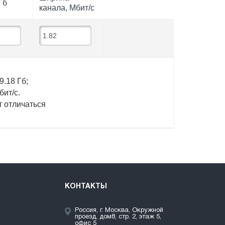
Гб
канала, Мбит/с
9.18
Гб
;
бит/c
.
т отличаться
КОНТАКТЫ
Россия, г. Москва, Окружной
проезд, дом8, стр. 2, этаж 5,
офис 5