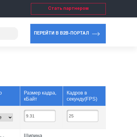
Стать партнером
ПЕРЕЙТИ В B2B-ПОРТАЛ
о
Размер кадра,
Кадров в
кБайт
секунду(FPS)
Ширина