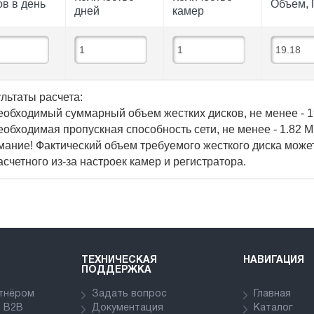
в в день
Объем, 
дней
камер
льтаты расчета:
Необходимый суммарный объем жестких дисков, не менее -
1
еобходимая пропускная способность сети, не менее -
1.82
M
ание! Фактический объем требуемого жесткого диска може
асчетного из-за настроек камер и регистратора.
ТЕХНИЧЕСКАЯ
НАВИГАЦИЯ
ПОДДЕРЖКА
ртнёром
Задать вопрос
Главная
в В2В
Документация
Каталог