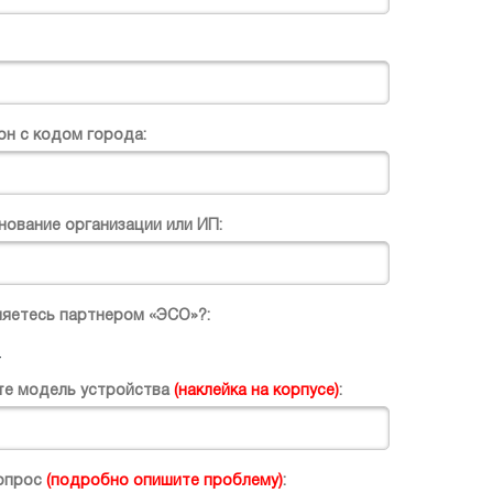
он с кодом города:
нование организации или ИП:
ляетесь партнером «ЭСО»?:
т
те модель устройства
(наклейка на корпусе)
:
опрос
(
подробно опишите проблему
)
: