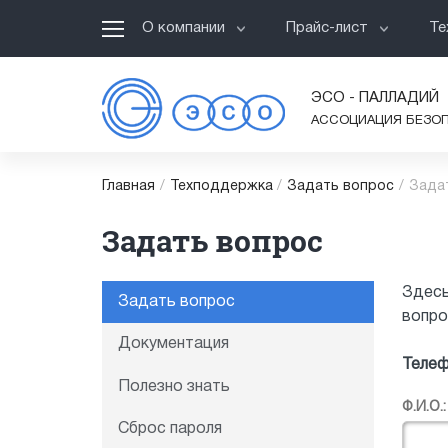
О компании
Прайс-лист
Те
ЭСО - ПАЛЛАДИЙ
АССОЦИАЦИЯ БЕЗО
Главная
/
Техподдержка
/
Задать вопрос
/
Зада
Задать вопрос
Здесь
Задать вопрос
вопро
Документация
Телеф
Полезно знать
Ф.И.О.:
Сброс пароля