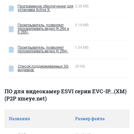
Программное обеспечение для
2.25 МБ
установки Active X.
Проигрыватель, позволяет
5.16 МБ
просматривать видео (h.264 и
h.265).
Проигрыватель, позволяет
1.54 МБ
просматривать видео (h.264).
Список поддерживаемых 3G
20 КБ
модемов.
ПО для видеокамер ESVI серии EVC-IP...(XM)
(P2P xmeye.net)
Название
Размер файла