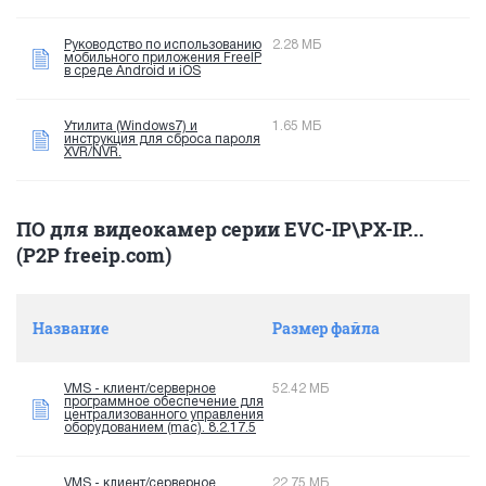
Руководство по использованию
2.28 МБ
мобильного приложения FreeIP
в среде Android и iOS
Утилита (Windows7) и
1.65 МБ
инструкция для сброса пароля
XVR/NVR.
ПО для видеокамер серии EVC-IP\PX-IP...
(P2P freeip.com)
Название
Размер файла
VMS - клиент/серверное
52.42 МБ
программное обеспечение для
централизованного управления
оборудованием (mac). 8.2.17.5
VMS - клиент/серверное
22.75 МБ