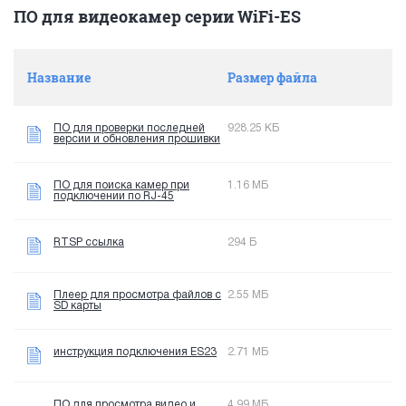
ПО для видеокамер серии WiFi-ES
Название
Размер файла
ПО для проверки последней
928.25 КБ
версии и обновления прошивки
ПО для поиска камер при
1.16 МБ
подключении по RJ-45
RTSP ссылка
294 Б
Плеер для просмотра файлов с
2.55 МБ
SD карты
инструкция подключения ES23
2.71 МБ
ПО для просмотра видео и
4.99 МБ