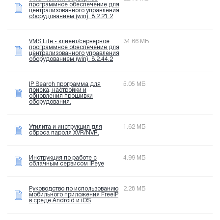
программное обеспечение для
централизованного управления
оборудованием (win). 8.2.21.2
VMS Lite - клиент/серверное
34.66 МБ
программное обеспечение для
централизованного управления
оборудованием (win). 8.2.44.2
IP Search программа для
5.05 МБ
поиска, настройки и
обновления прошивки
оборудования.
Утилита и инструкция для
1.62 МБ
сброса пароля XVR/NVR.
Инструкция по работе с
4.99 МБ
облачным сервисом IPeye
Руководство по использованию
2.28 МБ
мобильного приложения FreeIP
в среде Android и iOS