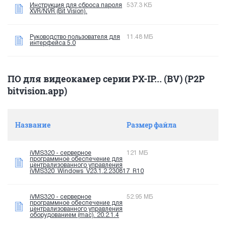
Инструкция для сброса пароля
537.3 КБ
XVR/NVR (Bit Vision).
Руководство пользователя для
11.48 МБ
интерфейса 5.0
ПО для видеокамер серии PX-IP... (BV) (P2P
bitvision.app)
Название
Размер файла
iVMS320 - серверное
121 МБ
программное обеспечение для
централизованного управления
iVMS320_Windows_V23.1.2.230817_R10
iVMS320 - серверное
52.95 МБ
программное обеспечение для
централизованного управления
оборудованием (mac). 20.2.1.4