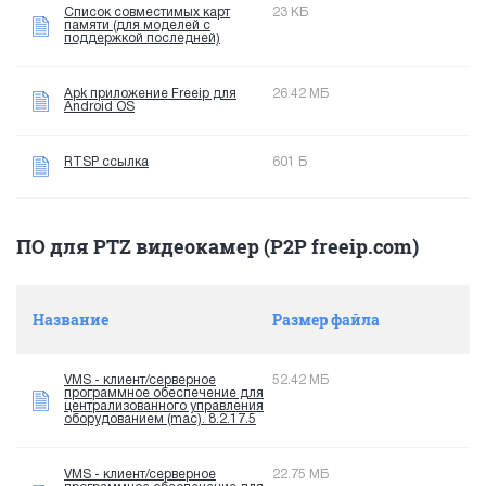
Список совместимых карт
23 КБ
памяти (для моделей с
поддержкой последней)
Apk приложение Freeip для
26.42 МБ
Android OS
RTSP ссылка
601 Б
ПО для PTZ видеокамер (P2P freeip.com)
Название
Размер файла
VMS - клиент/серверное
52.42 МБ
программное обеспечение для
централизованного управления
оборудованием (mac). 8.2.17.5
VMS - клиент/серверное
22.75 МБ