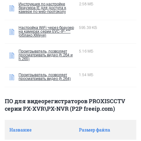
Инструкция по настройке
2.58 МБ
браузера IE для доступа к
камере по web-протоколу
Настройка WiFi через браузер
595.39 КБ
на камерах серии EVC-IP-***
(облако XMeye)
Проигрыватель, позволяет
5.16 МБ
просматривать видео (h.264 и
h.265)
Проигрыватель, позволяет
1.54 МБ
просматривать видео (h.264)
ПО для видеорегистраторов PROXISCCTV
серии PX-XVR\PX-NVR (P2P freeip.com)
Название
Размер файла