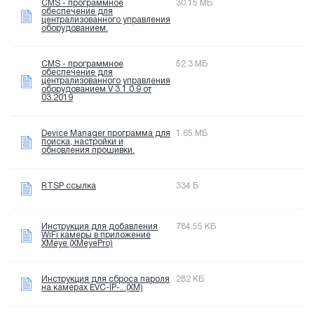
CMS - программное
30.15 МБ
обеспечение для
централизованного управления
оборудованием.
CMS - программное
52.3 МБ
обеспечение для
централизованного управления
оборудованием.V 3.1.0.9 от
03.2019
Device Manager программа для
1.65 МБ
поиска, настройки и
обновления прошивки.
RTSP ссылка
334 Б
Инструкция для добавления
784.55 КБ
WiFi камеры в приложение
XMeye (XMeyePro)
Инструкция для сброса пароля
282 КБ
на камерах EVC-IP-...(XM)