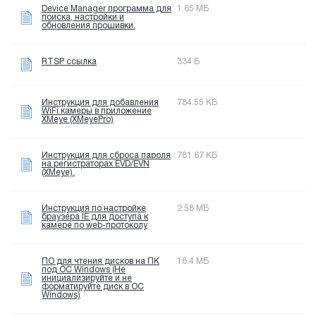
Device Manager программа для
1.65 МБ
поиска, настройки и
обновления прошивки.
RTSP ссылка
334 Б
Инструкция для добавления
784.55 КБ
WiFi камеры в приложение
XMeye (XMeyePro)
Инструкция для сброса пароля
781.67 КБ
на регистраторах EVD/EVN
(XMeye).
Инструкция по настройке
2.58 МБ
браузера IE для доступа к
камере по web-протоколу
ПО для чтения дисков на ПК
16.4 МБ
под OC Windows (Не
инициализируйте и не
форматируйте диск в OC
Windows)