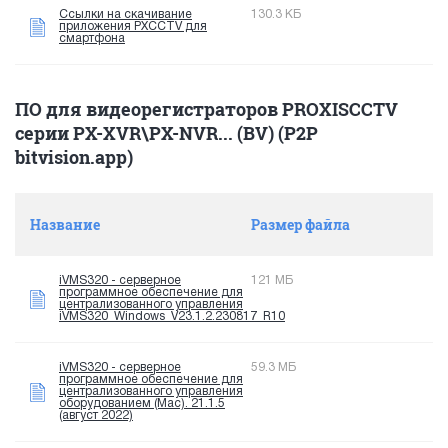
Ссылки на скачивание
130.3 КБ
приложения PXCCTV для
смартфона
ПО для видеорегистраторов PROXISCCTV
серии PX-XVR\PX-NVR... (BV) (P2P
bitvision.app)
Название
Размер файла
iVMS320 - серверное
121 МБ
программное обеспечение для
централизованного управления
iVMS320_Windows_V23.1.2.230817_R10
iVMS320 - серверное
59.3 МБ
программное обеспечение для
централизованного управления
оборудованием (Mac). 21.1.5
(август 2022)