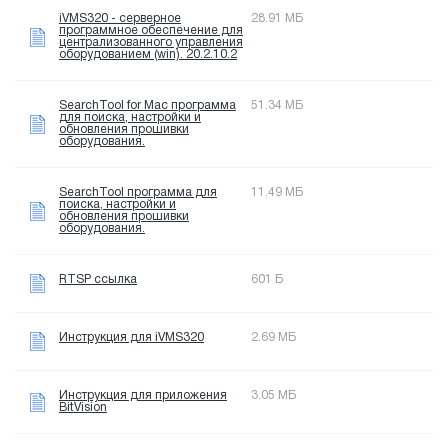
iVMS320 - серверное
28.91 МБ
программное обеспечение для
централизованного управления
оборудованием (win). 20.2.10.2
SearchTool for Mac программа
51.34 МБ
для поиска, настройки и
обновления прошивки
оборудования.
SearchTool программа для
11.49 МБ
поиска, настройки и
обновления прошивки
оборудования.
RTSP ссылка
601 Б
Инструкция для iVMS320
2.69 МБ
Инструкция для приложения
3.05 МБ
BitVision