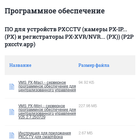
Программное обеспечение
ПО для устройств PXCCTV (камеры PX-IP...
(PX) и регистраторы PX-XVR/NVR... (PX)) (P2P
pxcctv.app)
Название
Размер файла
VMS_PX (Mac) - серверное
94.92 КБ
программное обеспечение для
централизованного управления
VMS_PX (Win) - серверное
227.98 МБ
программное обеспечение для
централизованного управления
V25.2.7.250729
Инструкция для приложения
2.67 МБ
PXCCTV для смартфона