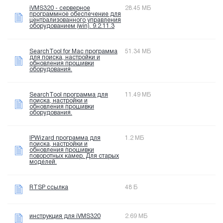
iVMS320 - серверное
28.45 МБ
программное обеспечение для
централизованного управления
оборудованием (win). 9.2.11.3
SearchTool for Mac программа
51.34 МБ
для поиска, настройки и
обновления прошивки
оборудования.
SearchTool программа для
11.49 МБ
поиска, настройки и
обновления прошивки
оборудования.
IPWizard программа для
1.2 МБ
поиска, настройки и
обновления прошивки
поворотных камер. Для старых
моделей.
RTSP ссылка
48 Б
инструкция для iVMS320
2.69 МБ