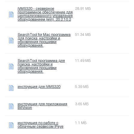
iVMS320 - серверное
28.91 МБ
программное обеспечение для
централизованного управления
оборудованием (win). 20.2.10.2
SearchTool for Mac программа
51.34 МБ
для поиска, настройки и
обновления прошивки
оборудования.
SearchTool программа для
11.49 МБ
поиска, настройки и
обновления прошивки
оборудования.
инструкция для iVMS320
5.39 МБ
инструкция для приложения
3.65 МБ
BitVision
инструкция по работе с
1.1 МБ
облачным сервисом IPeye