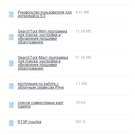
Руководство пользователя для
8.41 МБ
интерфейса 6.0
SearchTool (Win) программа
11.49 МБ
для поиска, настройки и
обновления прошивки
оборудования.
SearchTool (Mac) программа
51.34 МБ
для поиска, настройки и
обновления прошивки
оборудования.
инструкция по работе с
1.1 МБ
облачным сервисом IPeye
список совместимых карт
23 КБ
памяти
RTSP ссылка
601 Б