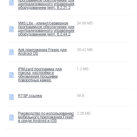
программное обеспечение для
централизованного управления
оборудованием (win). 8.2.21.2
VMS Lite - клиент/серверное
34.66 МБ
программное обеспечение для
централизованного управления
оборудованием (win). 8.2.44.2
Apk приложение Freeip для
26.42 МБ
Android OS
IPWizard программа для
1.2 МБ
поиска, настройки и
обновления прошивки
поворотных камер.
RTSP ссылка
48 Б
Руководство по использованию
2.28 МБ
мобильного приложения FreeIP
в среде Android и iOS