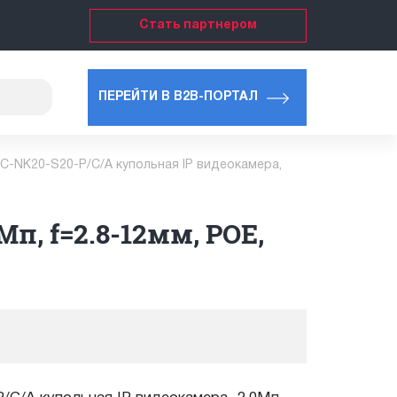
Стать партнером
ПЕРЕЙТИ В B2B-ПОРТАЛ
C-NK20-S20-P/C/A купольная IP видеокамера,
п, f=2.8-12мм, POE,