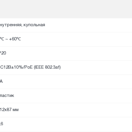
нутренняя, купольная
℃ ~ +60℃
P20
C12В±10%/PoE (IEEE 802.3af)
А
ластик
12х87 мм
,6