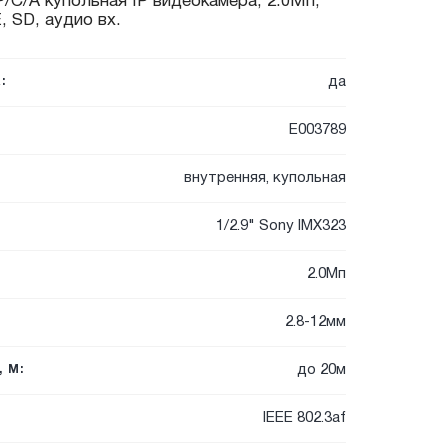
/C/A купольная IP видеокамера, 2.0Мп,
, SD, аудио вх.
да
:
E003789
внутренняя, купольная
1/2.9" Sony IMX323
2.0Мп
2.8-12мм
до 20м
 М:
IEEE 802.3af