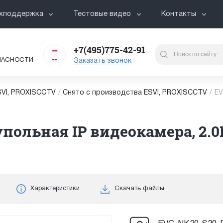
хподдержка
Тестовые видео
Контакты
+7(495)775-42-91
ПАСНОСТИ
Заказать звонок
VI, PROXISCCTV
/
Снято с производства ESVI, PROXISCCTV
/
EV
польная IP видеокамера, 2.0М
Характеристики
Скачать файлы