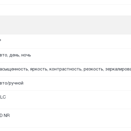
P
вто, день, ночь
асыщенность, яркость, контрастность, резкость, зеркалиров
вто/ручной
BLC
D NR