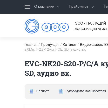
О компании
Прайс-лист
Те
ЭСО - ПАЛЛАДИЙ
АССОЦИАЦИЯ БЕЗО
Главная
/
Продукция
/
Каталог
/
Видеокамеры ES
2.0Мп, f=2.8-12мм, POE, SD, аудио вх.
EVC-NK20-S20-P/C/A ку
SD, аудио вх.
Паспорт
Руководство пользователя