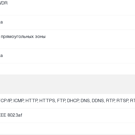
WDR
а
 прямоугольных зоны
а
CP/IP, ICMP, HTTP, HTTPS, FTP, DHCP, DNS, DDNS, RTP, RTSP, 
EEE 802.3af