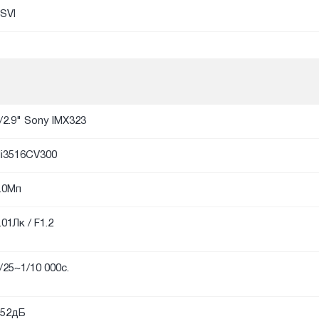
SVI
/2.9" Sony IMX323
i3516CV300
.0Мп
.01Лк / F1.2
/25~1/10 000с.
52дБ