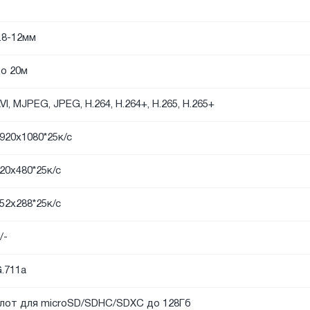
.8-12мм
о 20м
VI, MJPEG, JPEG, H.264, H.264+, H.265, H.265+
920х1080*25к/с
20x480*25к/с
52х288*25к/с
/-
.711a
лот для microSD/SDHC/SDXC до 128Гб