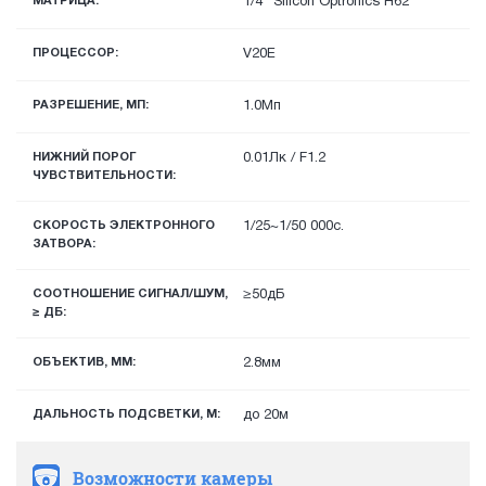
МАТРИЦА:
1/4" Silicon Optronics H62
ПРОЦЕССОР:
V20E
РАЗРЕШЕНИЕ, МП:
1.0Мп
НИЖНИЙ ПОРОГ
0.01Лк / F1.2
ЧУВСТВИТЕЛЬНОСТИ:
СКОРОСТЬ ЭЛЕКТРОННОГО
1/25~1/50 000с.
ЗАТВОРА:
СООТНОШЕНИЕ СИГНАЛ/ШУМ,
≥50дБ
≥ ДБ:
ОБЪЕКТИВ, ММ:
2.8мм
ДАЛЬНОСТЬ ПОДСВЕТКИ, М:
до 20м
Возможности камеры