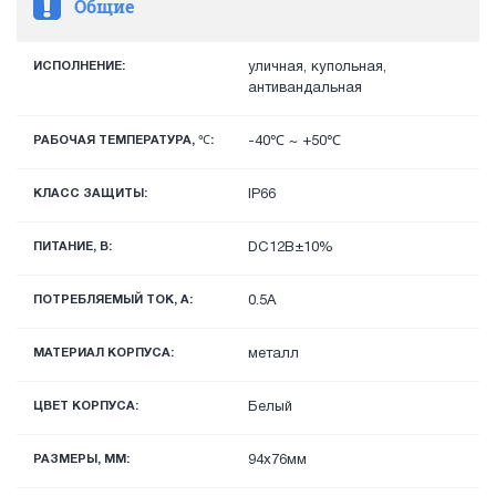
Общие
ИСПОЛНЕНИЕ:
уличная, купольная,
антивандальная
РАБОЧАЯ ТЕМПЕРАТУРА, ℃:
-40℃ ~ +50℃
КЛАСС ЗАЩИТЫ:
IP66
ПИТАНИЕ, В:
DC12В±10%
ПОТРЕБЛЯЕМЫЙ ТОК, А:
0.5А
МАТЕРИАЛ КОРПУСА:
металл
ЦВЕТ КОРПУСА:
Белый
РАЗМЕРЫ, ММ:
94х76мм