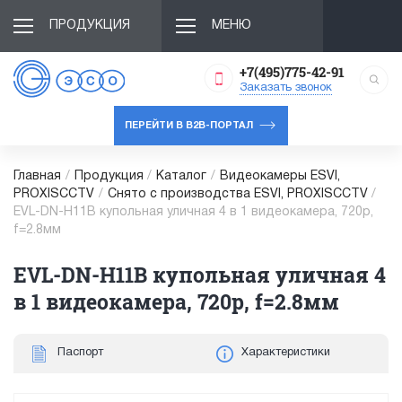
ПРОДУКЦИЯ
МЕНЮ
+7(495)775-42-91
Заказать звонок
ПЕРЕЙТИ В B2B-ПОРТАЛ
Главная
/
Продукция
/
Каталог
/
Видеокамеры ESVI,
PROXISCCTV
/
Снято с производства ESVI, PROXISCCTV
/
EVL-DN-H11B купольная уличная 4 в 1 видеокамера, 720p,
f=2.8мм
EVL-DN-H11B купольная уличная 4
в 1 видеокамера, 720p, f=2.8мм
Паспорт
Характеристики