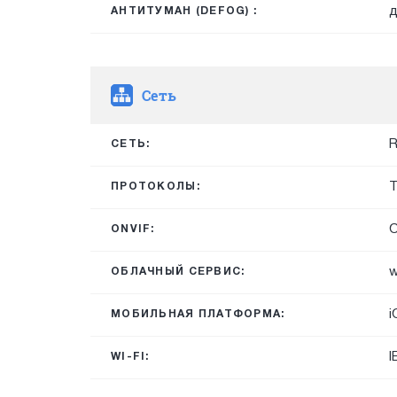
д
АНТИТУМАН (DEFOG) :
Сеть
R
СЕТЬ:
T
ПРОТОКОЛЫ:
O
ONVIF:
w
ОБЛАЧНЫЙ СЕРВИС:
i
МОБИЛЬНАЯ ПЛАТФОРМА:
I
WI-FI: