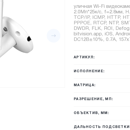
уличная Wi-Fi видеокам
2.0Мп*25к/с, f=2.8мм, H
TCP/IP, ICMP, HTTP, H
PPPOE, RTCP, NTP, SMT
DWDR, FLK, ROI, Defog, 
bitvision.app, iOS, Andro
DC12В±10%, 0.7А, 157x7
АРТИКУЛ:
ИСПОЛНЕНИЕ:
МАТРИЦА:
РАЗРЕШЕНИЕ, МП:
ОБЪЕКТИВ, ММ:
ДАЛЬНОСТЬ ПОДСВЕТКИ,