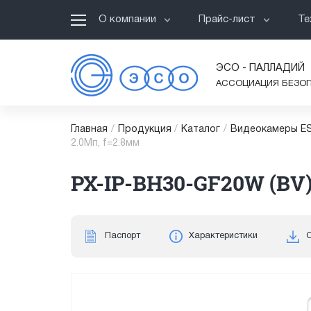
О компании
Прайс-лист
Те
ЭСО - ПАЛЛАДИЙ
АССОЦИАЦИЯ БЕЗО
Главная
/
Продукция
/
Каталог
/
Видеокамеры ES
2.0Мп, f=2.8мм
PX-IP-BH30-GF20W (BV)
Паспорт
Характеристики