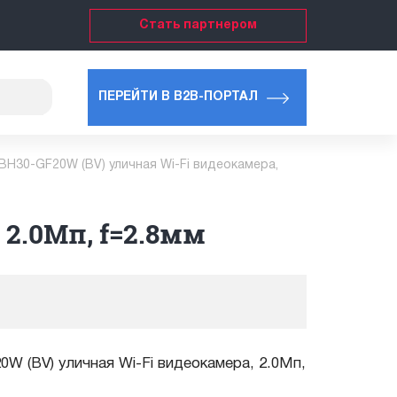
Стать партнером
ПЕРЕЙТИ В B2B-ПОРТАЛ
-BH30-GF20W (BV) уличная Wi-Fi видеокамера,
 2.0Мп, f=2.8мм
W (BV) уличная Wi-Fi видеокамера, 2.0Мп,