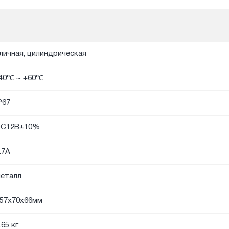
личная, цилиндрическая
40℃ ~ +60℃
P67
DC12В±10%
.7A
еталл
57х70x66мм
.65 кг