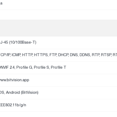
а
J-45 (10/100Base-T)
CP/IP, ICMP, HTTP, HTTPS, FTP, DHCP, DNS, DDNS, RTP, RTSP, 
NVIF 2.4, Profile G, Profile S, Profile T
ww.bitvision.app
OS, Android (BitVision)
EEE802.11b/g/n