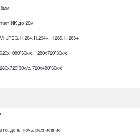
.8мм
mart ИК до 20м
VI, JPEG, H.264, H.264+, H.265, H.265+
920х1080*30к/с, 1280х720*30к/с
280х720*30к/с, 720х480*30к/с
P
вто, день, ночь, расписание