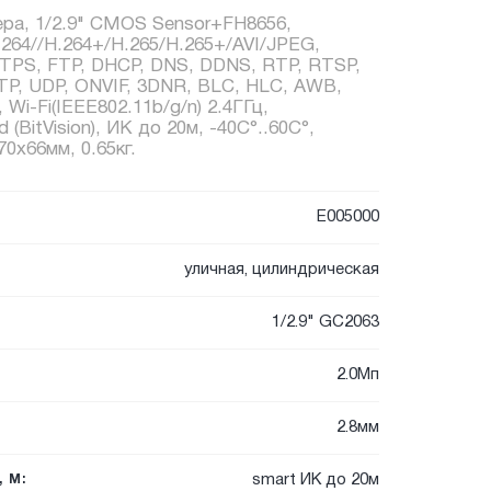
ера, 1/2.9" CMOS Sensor+FH8656,
.264//H.264+/H.265/H.265+/AVI/JPEG,
TTPS, FTP, DHCP, DNS, DDNS, RTP, RTSP,
P, UDP, ONVIF, 3DNR, BLC, HLC, AWB,
Wi-Fi(IEEE802.11b/g/n) 2.4ГГц,
id (BitVision), ИК до 20м, -40C°..60C°,
0x66мм, 0.65кг.
E005000
уличная, цилиндрическая
1/2.9" GC2063
2.0Мп
2.8мм
smart ИК до 20м
 М: