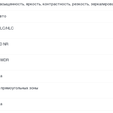
асыщенность, яркость, контрастность, резкость, зеркалиров
вто
LC/HLC
D NR
DWDR
а
 прямоугольных зоны
а