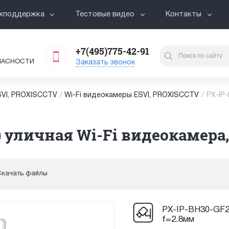
хподдержка
Тестовые видео
Контакты
+7(495)775-42-91
ПАСНОСТИ
Заказать звонок
VI, PROXISCCTV
/
Wi-Fi видеокамеры ESVI, PROXISCCTV
/
PX-IP
 уличная Wi-Fi видеокамера,
Скачать файлы
PX-IP-BH30-GF20
f=2.8мм