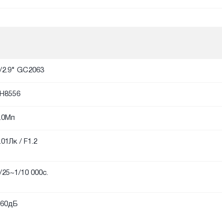
/2.9" GC2063
H8556
.0Мп
.01Лк / F1.2
/25~1/10 000с.
60дБ