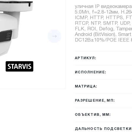
уличная IP видеокамера
5.0Мп, f=2.8-12мм, H.26
ICMP, HTTP, HTTPS, FT
RTCP, NTP, SMTP, UDP,
FLK, ROI, Defog, Tamperin
Android (BitVision), Smar
DC12В±10%/POE IEEE 802
АРТИКУЛ:
ИСПОЛНЕНИЕ:
МАТРИЦА:
РАЗРЕШЕНИЕ, МП:
ОБЪЕКТИВ, ММ:
ДАЛЬНОСТЬ ПОДСВЕТКИ,