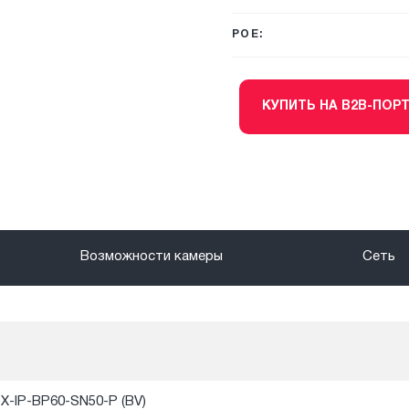
POE:
КУПИТЬ НА B2B-ПОР
Возможности камеры
Сеть
X-IP-BP60-SN50-P (BV)