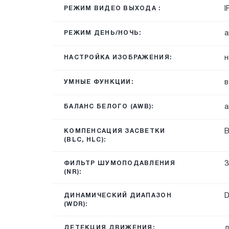
I
РЕЖИМ ВИДЕО ВЫХОДА :
а
РЕЖИМ ДЕНЬ/НОЧЬ:
н
НАСТРОЙКА ИЗОБРАЖЕНИЯ:
в
УМНЫЕ ФУНКЦИИ:
а
БАЛАНС БЕЛОГО (AWB):
B
КОМПЕНСАЦИЯ ЗАСВЕТКИ
(BLC, HLC):
3
ФИЛЬТР ШУМОПОДАВЛЕНИЯ
(NR):
ДИНАМИЧЕСКИЙ ДИАПАЗОН
(WDR):
д
ДЕТЕКЦИЯ ДВИЖЕНИЯ: