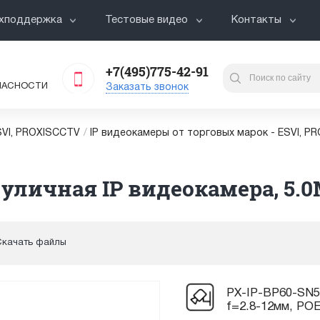
хподдержка
Тестовые видео
Контакты
+7(495)775-42-91
ПАСНОСТИ
Заказать звонок
VI, PROXISCCTV
/
IP видеокамеры от торговых марок - ESVI, P
 уличная IP видеокамера, 5.0
Скачать файлы
PX-IP-BP60-SN50
f=2.8-12мм, PO