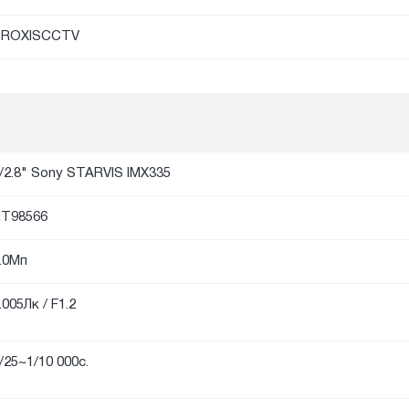
PROXISCCTV
/2.8" Sony STARVIS IMX335
T98566
.0Мп
.005Лк / F1.2
/25~1/10 000с.