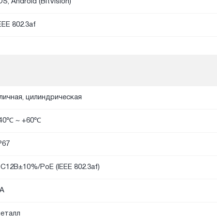
OS, Android (BitVision)
EEE 802.3af
личная, цилиндрическая
40℃ ~ +60℃
P67
C12В±10%/PoE (IEEE 802.3af)
А
еталл