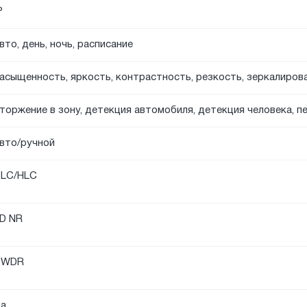
P
вто, день, ночь, расписание
асыщенность, яркость, контрастность, резкость, зеркалиров
торжение в зону, детекция автомобиля, детекция человека, п
вто/ручной
LC/HLC
D NR
DWDR
а