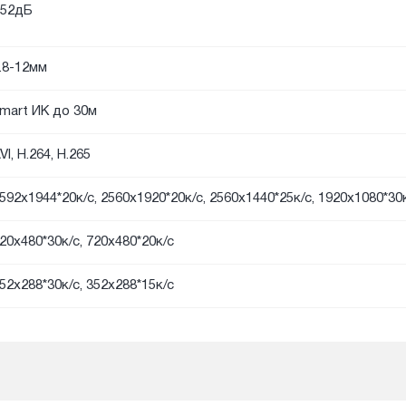
52дБ
.8-12мм
mart ИК до 30м
VI, H.264, H.265
592x1944*20к/с, 2560x1920*20к/с, 2560x1440*25к/с, 1920х1080*30
20х480*30к/с, 720x480*20к/с
52х288*30к/с, 352x288*15к/с