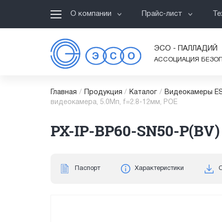
О компании
Прайс-лист
Те
ЭСО - ПАЛЛАДИЙ
АССОЦИАЦИЯ БЕЗО
Главная
/
Продукция
/
Каталог
/
Видеокамеры ES
видеокамера, 5.0Мп, f=2.8-12мм, POE
PX-IP-BP60-SN50-P(BV)
Паспорт
Характеристики