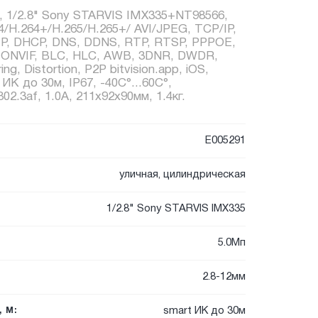
, 1/2.8" Sony STARVIS IMX335+NT98566,
4/H.264+/H.265/H.265+/ AVI/JPEG, TCP/IP,
P, DHCP, DNS, DDNS, RTP, RTSP, PPPOE,
 ONVIF, BLC, HLC, AWB, 3DNR, DWDR,
g, Distortion, P2P bitvision.app, iOS,
t ИК до 30м, IP67, -40C°...60C°,
.3af, 1.0А, 211x92x90мм, 1.4кг.
E005291
уличная, цилиндрическая
1/2.8" Sony STARVIS IMX335
5.0Мп
2.8-12мм
smart ИК до 30м
 М: