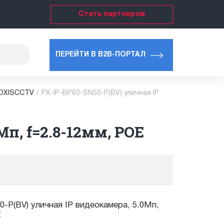
Стать партнером
ПЕРЕЙТИ В B2B-ПОРТАЛ
ROXISCCTV
/
PX-IP-BP60-SN50-P(BV) уличная IP
Мп, f=2.8-12мм, POE
-P(BV) уличная IP видеокамера, 5.0Мп,
E