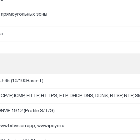
 прямоугольных зоны
а
J-45 (10/100Base-T)
CP/IP, ICMP, HTTP, HTTPS, FTP, DHCP, DNS, DDNS, RTSP, NTP, 
NVIF 19.12 (Profile S/T/G)
ww.bitvision.app, www.ipeye.ru