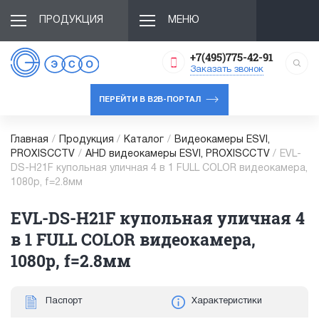
ПРОДУКЦИЯ
МЕНЮ
+7(495)775-42-91
Заказать звонок
ПЕРЕЙТИ В B2B-ПОРТАЛ
Главная
/
Продукция
/
Каталог
/
Видеокамеры ESVI,
PROXISCCTV
/
AHD видеокамеры ESVI, PROXISCCTV
/
EVL-
DS-H21F купольная уличная 4 в 1 FULL COLOR видеокамера,
1080p, f=2.8мм
EVL-DS-H21F купольная уличная 4
в 1 FULL COLOR видеокамера,
1080p, f=2.8мм
Паспорт
Характеристики