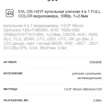
EVL-DS-H21F купольная уличная 4 в 1 FULL
COLOR видеокамера, 1080p, f=2.8мм
купольная 4 в 1 видеокамера, 1/2.9" Silicon
Optronics F23+FH8536H, AHD: 1920x1080
(1080p)/CVI/TVI/CVBS, f=2.8мм, DWDR, AGC, AWB,
BLC, FLC, 2DNR, UTC, OSD, UTC, ИК до 20м, 2
LED диода, свет теплый 4000К, IP67, -40C°…50C°,
DC12В±10%, 0.5А, 96x91мм, 0.6кг.
АРТИКУЛ:
E004838
ИСПОЛНЕНИЕ:
уличная, купольная,
антивандальная
МАТРИЦА:
1/2.9" Silicon Optronics F23
РАЗРЕШЕНИЕ, МП:
2.0Мп