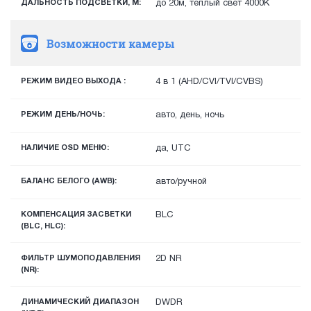
ДАЛЬНОСТЬ ПОДСВЕТКИ, М:
до 20м, теплый свет 4000К
Возможности камеры
РЕЖИМ ВИДЕО ВЫХОДА :
4 в 1 (AHD/CVI/TVI/CVBS)
РЕЖИМ ДЕНЬ/НОЧЬ:
авто, день, ночь
НАЛИЧИЕ OSD МЕНЮ:
да, UTC
БАЛАНС БЕЛОГО (AWB):
авто/ручной
КОМПЕНСАЦИЯ ЗАСВЕТКИ
BLC
(BLC, HLC):
ФИЛЬТР ШУМОПОДАВЛЕНИЯ
2D NR
(NR):
ДИНАМИЧЕСКИЙ ДИАПАЗОН
DWDR