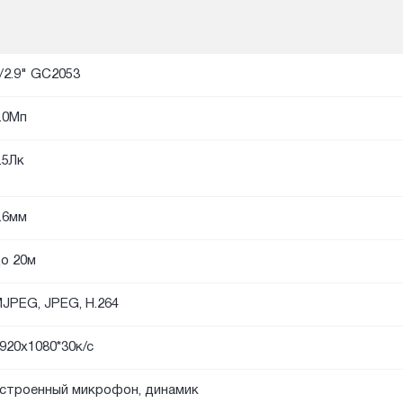
/2.9" GC2053
.0Мп
.5Лк
.6мм
о 20м
JPEG, JPEG, H.264
920х1080*30к/с
строенный микрофон, динамик