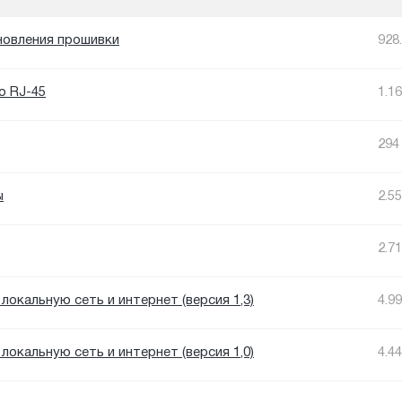
новления прошивки
928
о RJ-45
1.1
294
ы
2.5
2.7
локальную сеть и интернет (версия 1,3)
4.9
локальную сеть и интернет (версия 1,0)
4.4