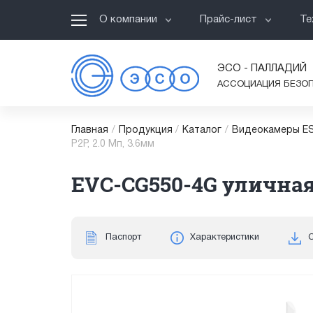
О компании
Прайс-лист
Те
ЭСО - ПАЛЛАДИЙ
АССОЦИАЦИЯ БЕЗО
Главная
/
Продукция
/
Каталог
/
Видеокамеры ES
P2P, 2.0 Мп, 3.6мм
EVC-CG550-4G уличная 
Паспорт
Характеристики