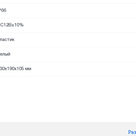
P66
DC12В±10%
ластик
елый
30x190x105 мм
Ра