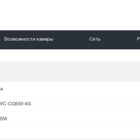
Возможности камеры
Сеть
а
VC-CG550-4G
SVI