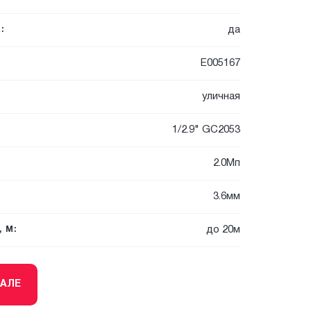
да
:
E005167
уличная
1/2.9" GC2053
2.0Мп
3.6мм
до 20м
 М:
ТАЛЕ