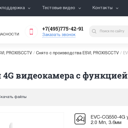
хподдержка
Тестовые видео
Контакты
+7(495)775-42-91
ПАСНОСТИ
Заказать звонок
VI, PROXISCCTV
/
Снято с производства ESVI, PROXISCCTV
/
EV
4G видеокамера с функцией P
Скачать файлы
EVC-CG550-4G у
2.0 Мп, 3.6мм