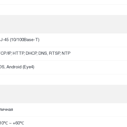
J-45 (10/100Base-T)
CP/IP, HTTP, DHCP, DNS, RTSP, NTP
OS, Android (Eye4)
личная
10℃ ~ +60℃