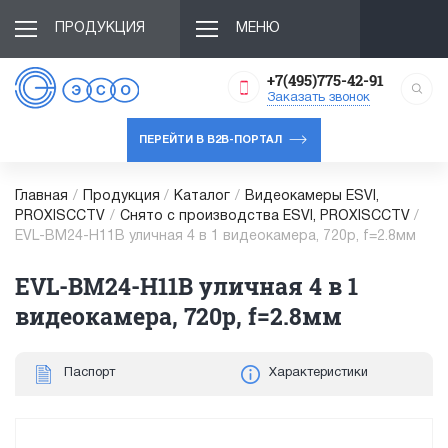
ПРОДУКЦИЯ
МЕНЮ
+7(495)775-42-91
Заказать звонок
ПЕРЕЙТИ В B2B-ПОРТАЛ
Главная
/
Продукция
/
Каталог
/
Видеокамеры ESVI,
PROXISCCTV
/
Снято с производства ESVI, PROXISCCTV
/
EVL-BM24-H11B уличная 4 в 1 видеокамера, 720p, f=2.8мм
EVL-BM24-H11B уличная 4 в 1
видеокамера, 720p, f=2.8мм
Паспорт
Характеристики