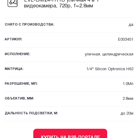
EVL-BM24-H11B уличная 4 в 1
видеокамера, 720p, f=2.8мм
СНЯТО С ПРОИЗВОДСТВА:
да
АРТИКУЛ:
E003451
ИСПОЛНЕНИЕ:
уличная, цилиндрическая
МАТРИЦА:
1/4" Silicon Optronics H62
РАЗРЕШЕНИЕ, МП:
1.0Мп
ОБЪЕКТИВ, ММ:
2.8мм
ДАЛЬНОСТЬ ПОДСВЕТКИ, М:
до 20м
КУПИТЬ НА B2B-ПОРТАЛЕ