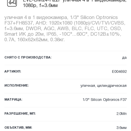
EVL-BM24-H22F уличная 4 в 1 видеокамера,
1080p, f=3.6мм
уличная 4 в 1 видеокамера, 1/3" Silicon Optronics
F37+FH8537, AHD: 1920x1080 (1080p)/CVI/TVI/CVBS,
f=3.6мм, DWDR, AGC, AWB, BLC, FLC, UTC, OSD,
Smart ИК до 20м, IP65, -10C°...60C°, DC12В±10%,
0.7А, 160x62x62мм, 0.38кг.
СНЯТО С ПРОИЗВОДСТВА:
да
АРТИКУЛ:
E004692
ИСПОЛНЕНИЕ:
уличная, цилиндрическая
МАТРИЦА:
1/3" Silicon Optronics F37
РАЗРЕШЕНИЕ, МП:
2.0Мп
ОБЪЕКТИВ, ММ:
3.6мм