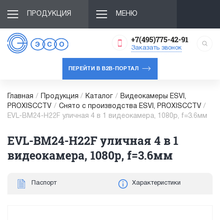
ПРОДУКЦИЯ
МЕНЮ
+7(495)775-42-91
Заказать звонок
ПЕРЕЙТИ В B2B-ПОРТАЛ
Главная
/
Продукция
/
Каталог
/
Видеокамеры ESVI,
PROXISCCTV
/
Снято с производства ESVI, PROXISCCTV
/
EVL-BM24-H22F уличная 4 в 1 видеокамера, 1080p, f=3.6мм
EVL-BM24-H22F уличная 4 в 1
видеокамера, 1080p, f=3.6мм
Паспорт
Характеристики