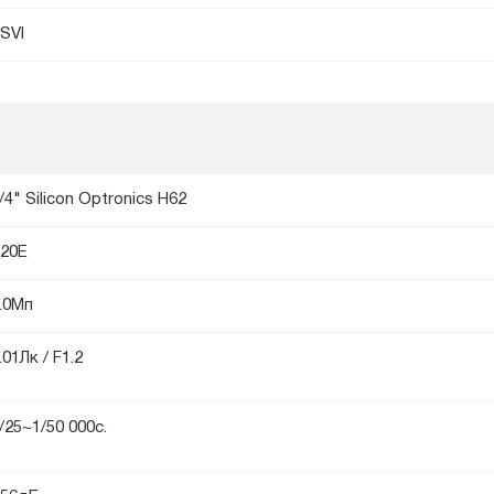
SVI
/4" Silicon Optronics H62
20E
.0Мп
.01Лк / F1.2
/25~1/50 000с.