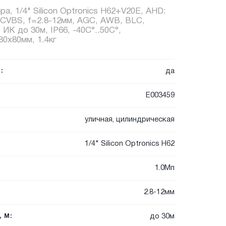
ра, 1/4" Silicon Optronics H62+V20E, AHD:
I/CVBS, f=2.8-12мм, AGC, AWB, BLC,
К до 30м, IP66, -40C°..50C°,
0x80мм, 1.4кг
да
:
E003459
уличная, цилиндрическая
1/4" Silicon Optronics H62
1.0Мп
2.8-12мм
до 30м
 М: