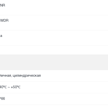
DNR
DWDR
а
личная, цилиндрическая
40℃ ~ +50℃
P66