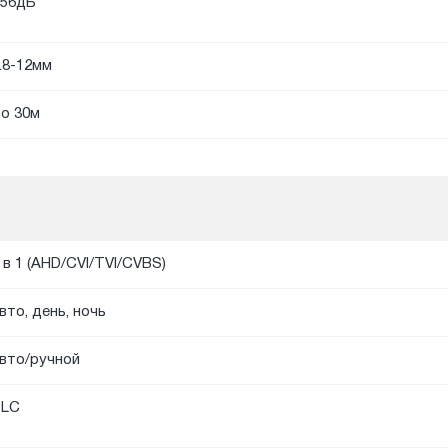
56дБ
.8-12мм
о 30м
 в 1 (AHD/CVI/TVI/CVBS)
вто, день, ночь
вто/ручной
BLC