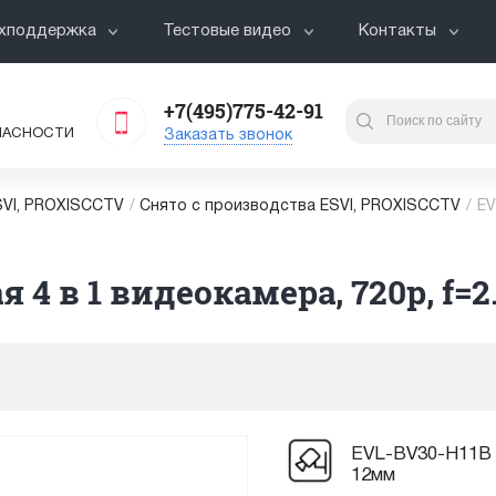
хподдержка
Тестовые видео
Контакты
+7(495)775-42-91
ПАСНОСТИ
Заказать звонок
VI, PROXISCCTV
/
Снято с производства ESVI, PROXISCCTV
/
EV
 4 в 1 видеокамера, 720p, f=
EVL-BV30-H11B у
12мм