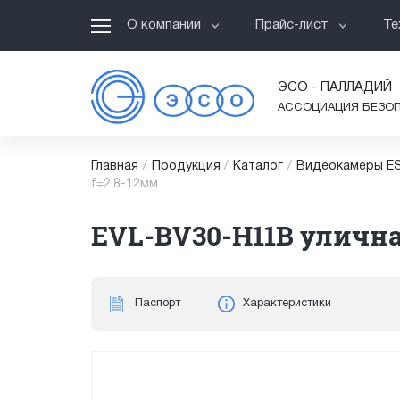
О компании
Прайс-лист
Те
ЭСО - ПАЛЛАДИЙ
АССОЦИАЦИЯ БЕЗО
Главная
/
Продукция
/
Каталог
/
Видеокамеры ES
f=2.8-12мм
EVL-BV30-H11B уличная
Паспорт
Характеристики