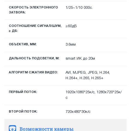
СКОРОСТЬ ЭЛЕКТРОННОГО
1/25~1/10 000с.
ЗАТВОРА:
СООТНОШЕНИЕ СИГНАЛ/ШУМ,
≥60дБ
≥ ДБ:
ОБЪЕКТИВ, ММ:
3.6мм
ДАЛЬНОСТЬ ПОДСВЕТКИ, М:
smart ИК до 20м
АЛГОРИТМ СЖАТИЯ ВИДЕО:
AVI, MJPEG, JPEG, H.264,
H.264+, H.265, H.265+
ПЕРВЫЙ ПОТОК:
1920х1080*25к/с, 1280х720*25к/
с
ВТОРОЙ ПОТОК:
720х480*30к/с
Возможности камеры