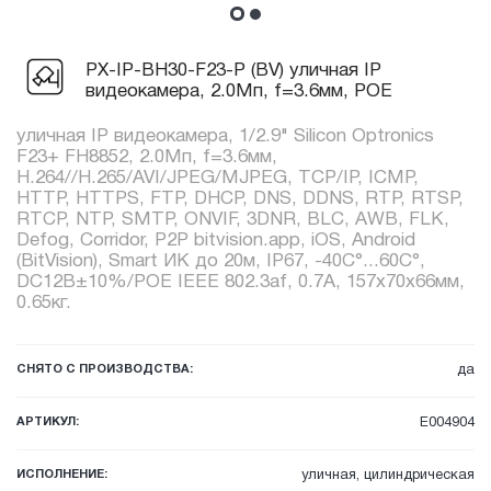
PX-IP-BH30-F23-P (BV) уличная IP
видеокамера, 2.0Мп, f=3.6мм, POE
уличная IP видеокамера, 1/2.9" Silicon Optronics
F23+ FH8852, 2.0Мп, f=3.6мм,
H.264//H.265/AVI/JPEG/MJPEG, TCP/IP, ICMP,
HTTP, HTTPS, FTP, DHCP, DNS, DDNS, RTP, RTSP,
RTCP, NTP, SMTP, ONVIF, 3DNR, BLC, AWB, FLK,
Defog, Corridor, P2P bitvision.app, iOS, Android
(BitVision), Smart ИК до 20м, IP67, -40C°...60C°,
DC12В±10%/POE IEEE 802.3af, 0.7А, 157x70x66мм,
0.65кг.
СНЯТО С ПРОИЗВОДСТВА:
да
АРТИКУЛ:
E004904
ИСПОЛНЕНИЕ:
уличная, цилиндрическая