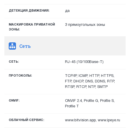
ДЕТЕКЦИЯ ДВИЖЕНИЯ:
да
МАСКИРОВКА ПРИВАТНОЙ
3 прямоугольных зоны
ЗОНЫ:
Сеть
СЕТЬ:
RJ-45 (10/100Base-T)
ПРОТОКОЛЫ:
TCP/IP, ICMP, HTTP, HTTPS,
FTP, DHCP, DNS, DDNS, RTP,
RTSP, RTCP, NTP, SMTP
ONVIF:
ONVIF 2.4, Profile G, Profile S,
Profile T
ОБЛАЧНЫЙ СЕРВИС:
www.bitvision.app, www.ipeye.ru