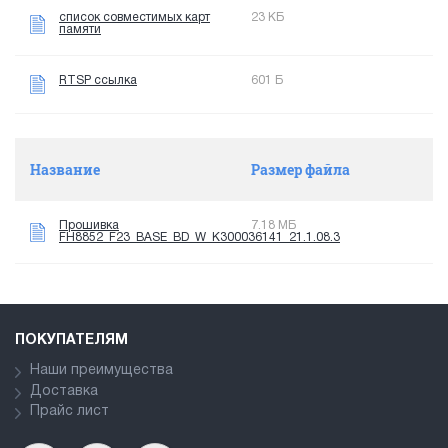
список совместимых карт
23 КБ
памяти
RTSP ссылка
601 Б
Название
Размер файла
Прошивка
7.18 МБ
FH8852_F23_BASE_BD_W_K300036141_21.1.08.3
ПОКУПАТЕЛЯМ
Наши преимущества
Доставка
Прайс лист