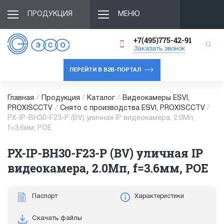
ПРОДУКЦИЯ
МЕНЮ
+7(495)775-42-91
Заказать звонок
ПЕРЕЙТИ В B2B-ПОРТАЛ
Главная
/
Продукция
/
Каталог
/
Видеокамеры ESVI,
PROXISCCTV
/
Снято с производства ESVI, PROXISCCTV
/
PX-IP-BH30-F23-P (BV) уличная IP видеокамера, 2.0Мп,
f=3.6мм, POE
PX-IP-BH30-F23-P (BV) уличная IP
видеокамера, 2.0Мп, f=3.6мм, POE
Паспорт
Характеристики
Скачать файлы