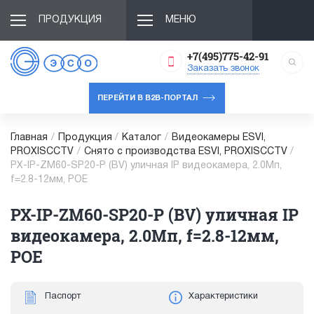
ПРОДУКЦИЯ
МЕНЮ
+7(495)775-42-91
Заказать звонок
ПЕРЕЙТИ В B2B-ПОРТАЛ
Главная
/
Продукция
/
Каталог
/
Видеокамеры ESVI,
PROXISCCTV
/
Снято с производства ESVI, PROXISCCTV
/
PX-IP-ZM60-SP20-P (BV) уличная IP видеокамера, 2.0Мп,
f=2.8-12мм, POE
PX-IP-ZM60-SP20-P (BV) уличная IP
видеокамера, 2.0Мп, f=2.8-12мм,
POE
Паспорт
Характеристики