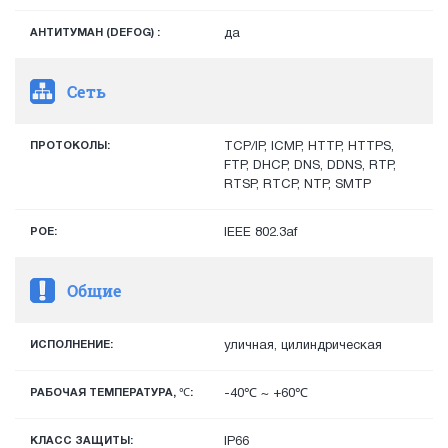
АНТИТУМАН (DEFOG) :
да
Сеть
ПРОТОКОЛЫ:
TCP/IP, ICMP, HTTP, HTTPS,
FTP, DHCP, DNS, DDNS, RTP,
RTSP, RTCP, NTP, SMTP
POE:
IEEE 802.3af
Общие
ИСПОЛНЕНИЕ:
уличная, цилиндрическая
РАБОЧАЯ ТЕМПЕРАТУРА, ℃:
-40℃ ~ +60℃
КЛАСС ЗАЩИТЫ:
IP66