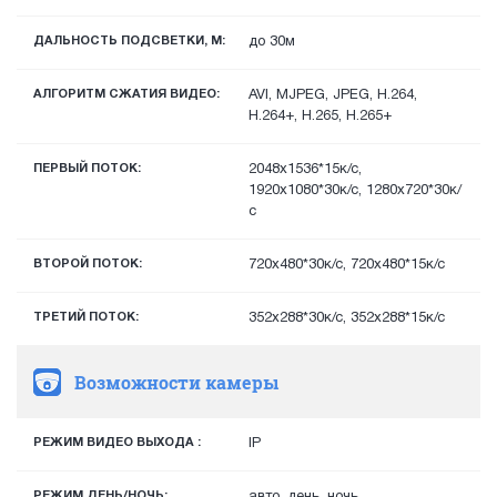
ДАЛЬНОСТЬ ПОДСВЕТКИ, М:
до 30м
АЛГОРИТМ СЖАТИЯ ВИДЕО:
AVI, MJPEG, JPEG, H.264,
H.264+, H.265, H.265+
ПЕРВЫЙ ПОТОК:
2048х1536*15к/с,
1920х1080*30к/с, 1280х720*30к/
с
ВТОРОЙ ПОТОК:
720х480*30к/с, 720х480*15к/с
ТРЕТИЙ ПОТОК:
352х288*30к/с, 352x288*15к/с
Возможности камеры
РЕЖИМ ВИДЕО ВЫХОДА :
IP
РЕЖИМ ДЕНЬ/НОЧЬ:
авто, день, ночь