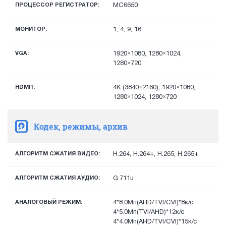
ПРОЦЕССОР РЕГИСТРАТОР:
MC6650
МОНИТОР:
1, 4, 9, 16
VGA:
1920×1080, 1280×1024,
1280×720
HDMI1:
4K (3840×2160), 1920×1080,
1280×1024, 1280×720
Кодек, режимы, архив
АЛГОРИТМ СЖАТИЯ ВИДЕО:
H.264, H.264+, H.265, H.265+
АЛГОРИТМ СЖАТИЯ АУДИО:
G.711u
АНАЛОГОВЫЙ РЕЖИМ:
4*8.0Мп(AHD/TVI/CVI)*8к/с
4*5.0Мп(TVI/AHD)*12к/с
4*4.0Мп(AHD/TVI/CVI)*15к/с