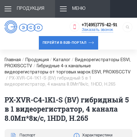
ПРОДУКЦИЯ
МЕНЮ
+7(495)775-42-91
Заказать звонок
ПЕРЕЙТИ В B2B-ПОРТАЛ
Главная
/
Продукция
/
Каталог
/
Видеорегистраторы ESVI,
PROXISCCTV
/
Гибридные 4-х канальные
видеорегистраторы от торговых марок ESVI, PROXISCCTV
/
PX-XVR-C4-1K1-S (BV) гибридный 5 в 1
видеорегистратор, 4 канала 8.0Мп*8к/с, 1HDD, H.265
PX-XVR-C4-1K1-S (BV) гибридный 5
в 1 видеорегистратор, 4 канала
8.0Мп*8к/с, 1HDD, H.265
Паспорт
Характеристики