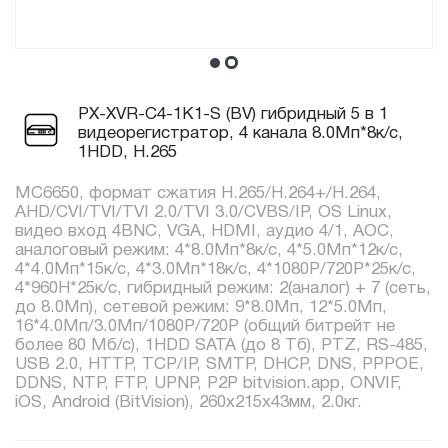
PX-XVR-C4-1K1-S (BV) гибридный 5 в 1
видеорегистратор, 4 канала 8.0Мп*8к/с,
1HDD, H.265
MC6650, формат сжатия H.265/H.264+/H.264,
AHD/CVI/TVI/TVI 2.0/TVI 3.0/CVBS/IP, OS Linux,
видео вход 4BNC, VGA, HDMI, аудио 4/1, AOC,
аналоговый режим: 4*8.0Мп*8к/с, 4*5.0Мп*12к/с,
4*4.0Мп*15к/с, 4*3.0Мп*18к/с, 4*1080P/720P*25к/с,
4*960H*25к/с, гибридный режим: 2(аналог) + 7 (сеть,
до 8.0Мп), сетевой режим: 9*8.0Мп, 12*5.0Мп,
16*4.0Мп/3.0Мп/1080P/720P (общий битрейт не
более 80 Мб/с), 1HDD SATA (до 8 Тб), PTZ, RS-485,
USB 2.0, HTTP, TCP/IP, SMTP, DHCP, DNS, PPPOE,
DDNS, NTP, FTP, UPNP, P2P bitvision.app, ONVIF,
iOS, Android (BitVision), 260x215x43мм, 2.0кг.