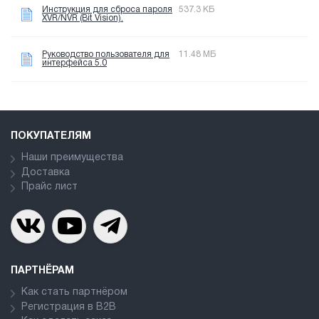
Инструкция для сброса пароля
537.3 КБ
XVR/NVR (Bit Vision).
Руководство пользователя для
11.48 МБ
интерфейса 5.0
ПОКУПАТЕЛЯМ
Наши преимущества
Доставка
Прайс лист
ПАРТНЁРАМ
Как стать партнёром
Регистрация в В2В