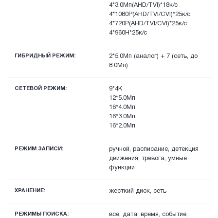
4*3.0Мп(AHD/TVI)*18к/с
4*1080P(AHD/TVI/CVI)*25к/с
4*720P(AHD/TVI/CVI)*25к/с
4*960H*25к/с
ГИБРИДНЫЙ РЕЖИМ:
2*5.0Мп (аналог) + 7 (сеть, до
8.0Мп)
СЕТЕВОЙ РЕЖИМ:
9*4K
12*5.0Мп
16*4.0Мп
16*3.0Мп
16*2.0Мп
РЕЖИМ ЗАПИСИ:
ручной, расписание, детекция
движения, тревога, умные
функции
ХРАНЕНИЕ:
жесткий диск, сеть
РЕЖИМЫ ПОИСКА:
все, дата, время, событие,