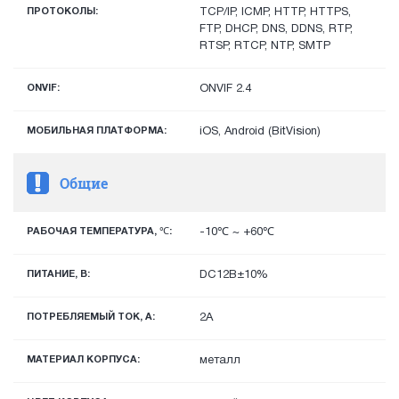
ПРОТОКОЛЫ:
TCP/IP, ICMP, HTTP, HTTPS,
FTP, DHCP, DNS, DDNS, RTP,
RTSP, RTCP, NTP, SMTP
ONVIF:
ONVIF 2.4
МОБИЛЬНАЯ ПЛАТФОРМА:
iOS, Android (BitVision)
Общие
РАБОЧАЯ ТЕМПЕРАТУРА, ℃:
-10℃ ~ +60℃
ПИТАНИЕ, В:
DC12В±10%
ПОТРЕБЛЯЕМЫЙ ТОК, А:
2А
МАТЕРИАЛ КОРПУСА:
металл