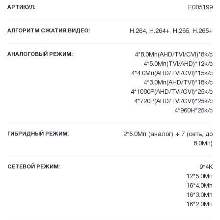
АРТИКУЛ:
E005199
АЛГОРИТМ СЖАТИЯ ВИДЕО:
H.264, H.264+, H.265, H.265+
АНАЛОГОВЫЙ РЕЖИМ:
4*8.0Мп(AHD/TVI/CVI)*8к/с
4*5.0Мп(TVI/AHD)*12к/с
4*4.0Мп(AHD/TVI/CVI)*15к/с
4*3.0Мп(AHD/TVI)*18к/с
4*1080P(AHD/TVI/CVI)*25к/с
4*720P(AHD/TVI/CVI)*25к/с
4*960H*25к/с
ГИБРИДНЫЙ РЕЖИМ:
2*5.0Мп (аналог) + 7 (сеть, до
8.0Мп)
СЕТЕВОЙ РЕЖИМ:
9*4K
12*5.0Мп
16*4.0Мп
16*3.0Мп
16*2.0Мп