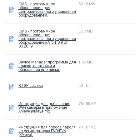
CMS - программное
30.15 МБ
обеспечение для
централизованного управления
оборудованием.
CMS - программное
52.3 МБ
обеспечение для
централизованного управления
оборудованием.V 3.1.0.9 от
03.2019
Device Manager программа для
1.65 МБ
поиска, настройки и
обновления прошивки.
RTSP ссылка
334 Б
Инструкция для добавления
784.55 КБ
WiFi камеры в приложение
XMeye (XMeyePro)
Инструкция для сброса пароля
781.67 КБ
на регистраторах EVD/EVN
(XMeye).