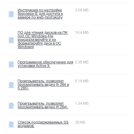
Инструкция по настройке
2.58 МБ
браузера IE для доступа к
камере по web-протоколу
ПО для чтения дисков на ПК
16.4 МБ
под OC Windows (Не
инициализируйте и не
форматируйте диск в OC
Windows)
Программное обеспечение для
2.25 МБ
установки Active X.
Проигрыватель, позволяет
5.16 МБ
просматривать видео (h.264 и
h.265).
Проигрыватель, позволяет
1.54 МБ
просматривать видео (h.264).
Список поддерживаемых 3G
20 КБ
модемов.