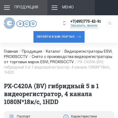
ПРОДУКЦИЯ
МЕНЮ
+7(495)775-42-91
Заказать звонок
ПЕРЕЙТИ В B2B-ПОРТАЛ
Главная
/
Продукция
/
Каталог
/
Видеорегистраторы ESVI,
PROXISCCTV
/
Снято с производства видеорегистраторы
от торговых марок ESVI, PROXISCCTV
/
PX-C420A (BV)
гибридный 5 в 1 видеорегистратор, 4 канала 1080N*18к/с,
1HDD
PX-C420A (BV) гибридный 5 в 1
видеорегистратор, 4 канала
1080N*18к/с, 1HDD
Паспорт
Характеристики