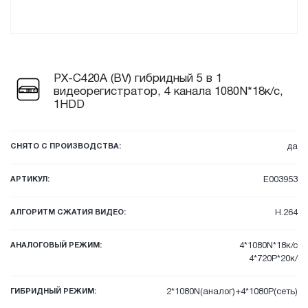
PX-C420A (BV) гибридный 5 в 1
видеорегистратор, 4 канала 1080N*18к/с,
1HDD
СНЯТО С ПРОИЗВОДСТВА:
да
АРТИКУЛ:
E003953
АЛГОРИТМ СЖАТИЯ ВИДЕО:
H.264
АНАЛОГОВЫЙ РЕЖИМ:
4*1080N*18к/с
4*720P*20к/
ГИБРИДНЫЙ РЕЖИМ:
2*1080N(аналог)+4*1080P(сеть)