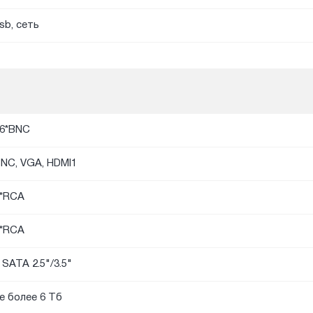
sb, сеть
6*BNC
NC, VGA, HDMI1
*RCA
*RCA
 SATA 2.5"/3.5"
е более 6 Тб