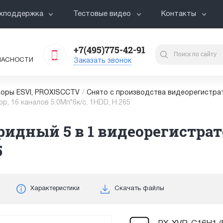
хподдержка
Тестовые видео
Контакты
+7(495)775-42-91
ПАСНОСТИ
Заказать звонок
оры ESVI, PROXISCCTV
/
Снято с производства видеорегистра
, 16 каналов 5.0Мп*6к/с, 1HDD, H.265
ридный 5 в 1 видеорегистрат
5
Характеристики
Скачать файлы