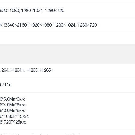
920×1080, 1280×1024, 1280×720
K (3840×2160), 1920×1080, 1280×1024, 1280×720
.264, H.264+, H.265, H.265+
.711u
6*5.0Мп*6к/с
6*4.0Мп*8к/с
6*3.0Мп*9к/с
6*1080P*15к/с
6*720P*25к/с