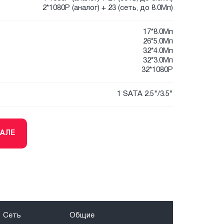
2*1080P (аналог) + 23 (сеть, до 8.0Мп)
17*8.0Мп
26*5.0Мп
32*4.0Мп
32*3.0Мп
32*1080P
1 SATA 2.5"/3.5"
ТАЛЕ
Сеть
Общие