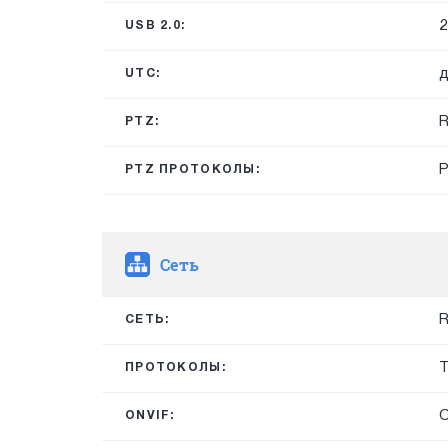
2
USB 2.0:
д
UTC:
R
PTZ:
P
PTZ ПРОТОКОЛЫ:
Сеть
R
СЕТЬ:
T
ПРОТОКОЛЫ:
O
ONVIF: