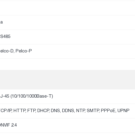
а
S485
elco-D, Pelco-P
J-45 (10/100/1000Base-T)
CP/IP, HTTP, FTP, DHCP, DNS, DDNS, NTP, SMTP, PPPoE, UPNP
NVIF 2.4