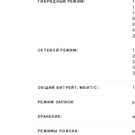
1
ГИБРИДНЫЙ РЕЖИМ:
1
1
8
6
4
2
1
СЕТЕВОЙ РЕЖИМ:
2
3
3
3
1
ОБЩИЙ БИТРЕЙТ, МБИТ/С :
р
РЕЖИМ ЗАПИСИ:
ж
ХРАНЕНИЕ:
в
РЕЖИМЫ ПОИСКА: