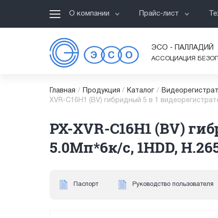
О компании
Прайс-лист
Те
ЭСО - ПАЛЛАДИЙ
АССОЦИАЦИЯ БЕЗО
Главная
/
Продукция
/
Каталог
/
Видеорегистрат
XVR-C16H1 (BV) гибридный 5 в 1 видеорегистратор
PX-XVR-C16H1 (BV) гиб
5.0Мп*6к/с, 1HDD, H.26
Паспорт
Руководство пользователя