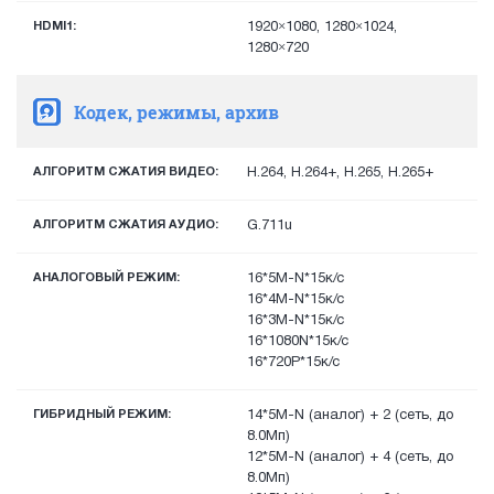
HDMI1:
1920×1080, 1280×1024,
1280×720
Кодек, режимы, архив
АЛГОРИТМ СЖАТИЯ ВИДЕО:
H.264, H.264+, H.265, H.265+
АЛГОРИТМ СЖАТИЯ АУДИО:
G.711u
АНАЛОГОВЫЙ РЕЖИМ:
16*5M-N*15к/с
16*4M-N*15к/с
16*3M-N*15к/с
16*1080N*15к/с
16*720P*15к/с
ГИБРИДНЫЙ РЕЖИМ:
14*5M-N (аналог) + 2 (сеть, до
8.0Мп)
12*5M-N (аналог) + 4 (сеть, до
8.0Мп)