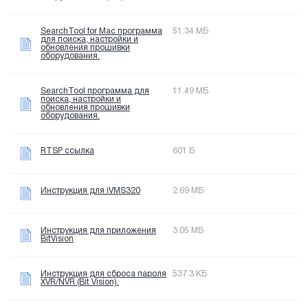
SearchTool for Mac программа
51.34 МБ
для поиска, настройки и
обновления прошивки
оборудования.
SearchTool программа для
11.49 МБ
поиска, настройки и
обновления прошивки
оборудования.
RTSP ссылка
601 Б
Инструкция для iVMS320
2.69 МБ
Инструкция для приложения
3.05 МБ
BitVision
Инструкция для сброса пароля
537.3 КБ
XVR/NVR (Bit Vision).