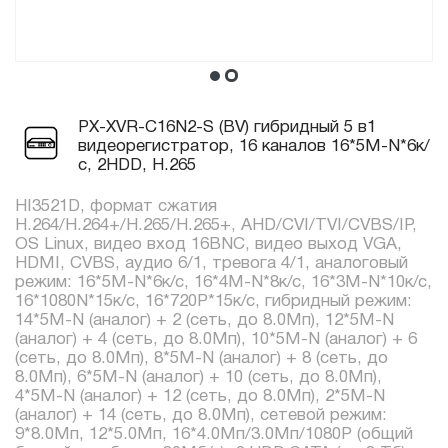
PX-XVR-C16N2-S (BV) гибридный 5 в1
видеорегистратор, 16 каналов 16*5М-N*6к/
с, 2HDD, H.265
HI3521D, формат сжатия
H.264/H.264+/H.265/H.265+, AHD/CVI/TVI/CVBS/IP,
OS Linux, видео вход 16BNC, видео выход VGA,
HDMI, CVBS, аудио 6/1, тревога 4/1, аналоговый
режим: 16*5М-N*6к/с, 16*4М-N*8к/с, 16*3М-N*10к/с,
16*1080N*15к/с, 16*720P*15к/с, гибридный режим:
14*5М-N (аналог) + 2 (сеть, до 8.0Мп), 12*5М-N
(аналог) + 4 (сеть, до 8.0Мп), 10*5М-N (аналог) + 6
(сеть, до 8.0Мп), 8*5М-N (аналог) + 8 (сеть, до
8.0Мп), 6*5М-N (аналог) + 10 (сеть, до 8.0Мп),
4*5М-N (аналог) + 12 (сеть, до 8.0Мп), 2*5М-N
(аналог) + 14 (сеть, до 8.0Мп), сетевой режим:
9*8.0Мп, 12*5.0Мп, 16*4.0Мп/3.0Мп/1080P (общий