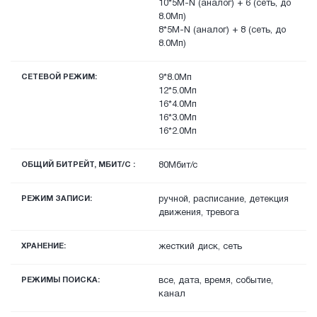
10*5M-N (аналог) + 6 (сеть, до
8.0Мп)
8*5M-N (аналог) + 8 (сеть, до
8.0Мп)
СЕТЕВОЙ РЕЖИМ:
9*8.0Мп
12*5.0Мп
16*4.0Мп
16*3.0Мп
16*2.0Мп
ОБЩИЙ БИТРЕЙТ, МБИТ/С :
80Мбит/с
РЕЖИМ ЗАПИСИ:
ручной, расписание, детекция
движения, тревога
ХРАНЕНИЕ:
жесткий диск, сеть
РЕЖИМЫ ПОИСКА:
все, дата, время, событие,
канал