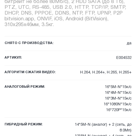
битрейт не более 80Mб/с), 2 HDD SATA (до 8 Тб),
PTZ, UTC, RS-485, USB 2.0, HTTP, TCP/IP, SMTP,
DHCP, DNS, PPPOE, DDNS, NTP, FTP, UPNP, P2P
bitvision.app, ONVIF, iOS, Android (BitVision),
310x295x46мм, 3.5кг.
СНЯТО С ПРОИЗВОДСТВА:
да
АРТИКУЛ:
E004532
АЛГОРИТМ СЖАТИЯ ВИДЕО:
H.264, H.264+, H.265, H.265+
АНАЛОГОВЫЙ РЕЖИМ:
16*5M-N*15к/с
16*4M-N*15к/с
16*3M-N*15к/с
16*1080N*15к/с
16*720P*15к/с
ГИБРИДНЫЙ РЕЖИМ:
14*5M-N (аналог) + 2 (сеть, до
8.0Мп)