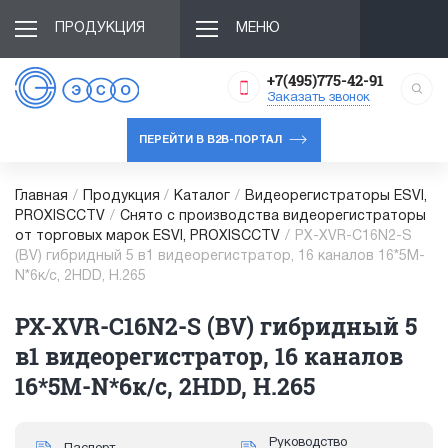
ПРОДУКЦИЯ
МЕНЮ
+7(495)775-42-91
Заказать звонок
ПЕРЕЙТИ В B2B-ПОРТАЛ
Главная
/
Продукция
/
Каталог
/
Видеорегистраторы ESVI,
PROXISCCTV
/
Снято с производства видеорегистраторы
от торговых марок ESVI, PROXISCCTV
/
PX-XVR-C16N2-S
(BV) гибридный 5 в1 видеорегистратор, 16 каналов 16*5М-
N*6к/с, 2HDD, H.265
PX-XVR-C16N2-S (BV) гибридный 5
в1 видеорегистратор, 16 каналов
16*5М-N*6к/с, 2HDD, H.265
Руководство