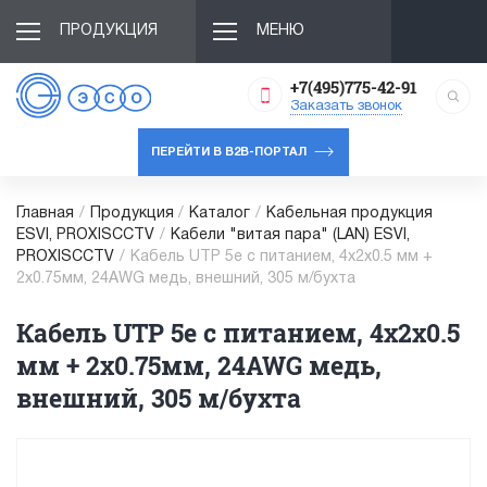
ПРОДУКЦИЯ
МЕНЮ
+7(495)775-42-91
Заказать звонок
ПЕРЕЙТИ В B2B-ПОРТАЛ
Главная
/
Продукция
/
Каталог
/
Кабельная продукция
ESVI, PROXISCCTV
/
Кабели "витая пара" (LAN) ESVI,
PROXISCCTV
/
Кабель UTP 5e с питанием, 4x2x0.5 мм +
2х0.75мм, 24AWG медь, внешний, 305 м/бухта
Кабель UTP 5e с питанием, 4x2x0.5
мм + 2х0.75мм, 24AWG медь,
внешний, 305 м/бухта