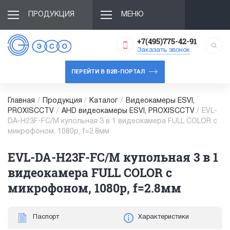
ПРОДУКЦИЯ
МЕНЮ
+7(495)775-42-91
Заказать звонок
ПЕРЕЙТИ В B2B-ПОРТАЛ
Главная
/
Продукция
/
Каталог
/
Видеокамеры ESVI,
PROXISCCTV
/
AHD видеокамеры ESVI, PROXISCCTV
/
EVL-
DA-H23F-FC/M купольная 3 в 1 видеокамера FULL COLOR с
микрофоном, 1080p, f=2.8мм
EVL-DA-H23F-FC/M купольная 3 в 1
видеокамера FULL COLOR с
микрофоном, 1080p, f=2.8мм
Паспорт
Характеристики