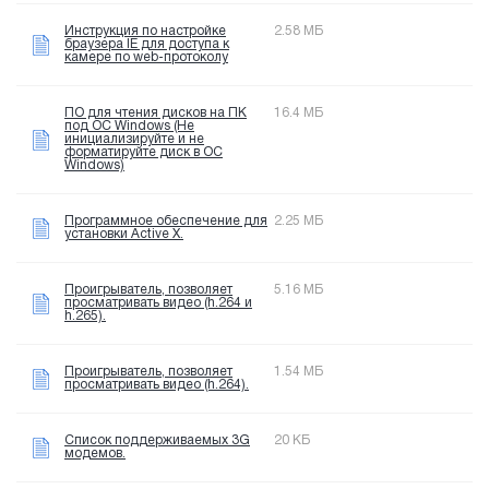
Инструкция по настройке
2.58 МБ
браузера IE для доступа к
камере по web-протоколу
ПО для чтения дисков на ПК
16.4 МБ
под OC Windows (Не
инициализируйте и не
форматируйте диск в OC
Windows)
Программное обеспечение для
2.25 МБ
установки Active X.
Проигрыватель, позволяет
5.16 МБ
просматривать видео (h.264 и
h.265).
Проигрыватель, позволяет
1.54 МБ
просматривать видео (h.264).
Список поддерживаемых 3G
20 КБ
модемов.