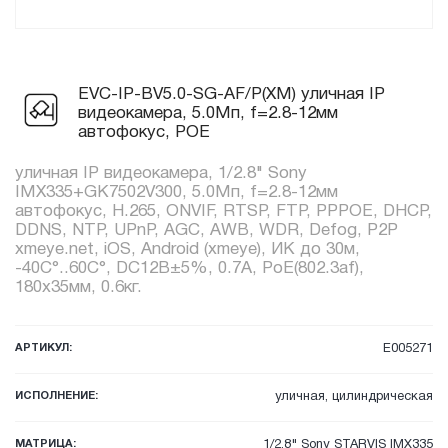
EVC-IP-BV5.0-SG-AF/P(XM) уличная IP
видеокамера, 5.0Мп, f=2.8-12мм
автофокус, POE
уличная IP видеокамера, 1/2.8" Sony
IMX335+GK7502V300, 5.0Мп, f=2.8-12мм
автофокус, H.265, ONVIF, RTSP, FTP, PPPOE, DHCP,
DDNS, NTP, UPnP, AGC, AWB, WDR, Defog, P2P
xmeye.net, iOS, Android (xmeye), ИК до 30м,
-40C°..60C°, DC12В±5%, 0.7А, PoE(802.3af),
180x35мм, 0.6кг.
АРТИКУЛ:
E005271
ИСПОЛНЕНИЕ:
уличная, цилиндрическая
МАТРИЦА:
1/2.8" Sony STARVIS IMX335