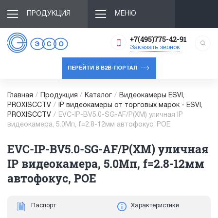
ПРОДУКЦИЯ
МЕНЮ
+7(495)775-42-91
Заказать звонок
ПЕРЕЙТИ В B2B-ПОРТАЛ
Главная
/
Продукция
/
Каталог
/
Видеокамеры ESVI,
PROXISCCTV
/
IP видеокамеры от торговых марок - ESVI,
PROXISCCTV
/
EVC-IP-BV5.0-SG-AF/P(XM) уличная IP
видеокамера, 5.0Мп, f=2.8-12мм автофокус, POE
EVC-IP-BV5.0-SG-AF/P(XM) уличная
IP видеокамера, 5.0Мп, f=2.8-12мм
автофокус, POE
Паспорт
Характеристики