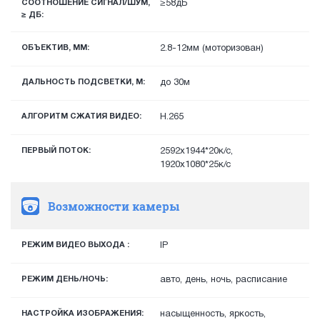
СООТНОШЕНИЕ СИГНАЛ/ШУМ,
≥58дБ
≥ ДБ:
ОБЪЕКТИВ, ММ:
2.8-12мм (моторизован)
ДАЛЬНОСТЬ ПОДСВЕТКИ, М:
до 30м
АЛГОРИТМ СЖАТИЯ ВИДЕО:
H.265
ПЕРВЫЙ ПОТОК:
2592x1944*20к/с,
1920х1080*25к/с
Возможности камеры
РЕЖИМ ВИДЕО ВЫХОДА :
IP
РЕЖИМ ДЕНЬ/НОЧЬ:
авто, день, ночь, расписание
НАСТРОЙКА ИЗОБРАЖЕНИЯ:
насыщенность, яркость,