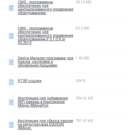
CMS - программное
30.15 МБ
обеспечение для
централизованного управления
оборудованием.
CMS - программное
52.3 МБ
обеспечение для
централизованного управления
оборудованием.V 3.1.0.9 от
03.2019
Device Manager программа для
1.65 МБ
поиска, настройки и
обновления прошивки.
RTSP ссылка
334 Б
Инструкция для добавления
784.55 КБ
WiFi камеры в приложение
XMeye (XMeyePro)
Инструкция для сброса пароля
781.67 КБ
на регистраторах EVD/EVN
(XMeye).