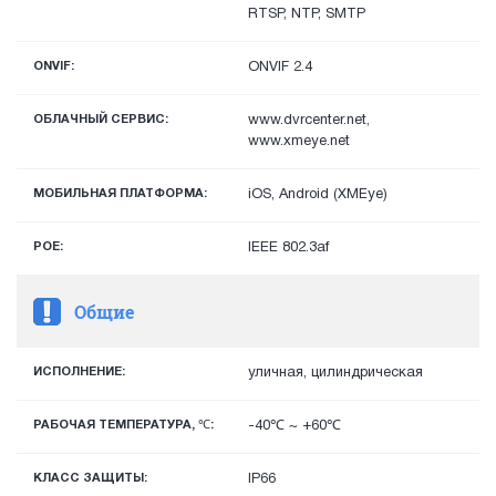
RTSP, NTP, SMTP
ONVIF:
ONVIF 2.4
ОБЛАЧНЫЙ СЕРВИС:
www.dvrcenter.net,
www.xmeye.net
МОБИЛЬНАЯ ПЛАТФОРМА:
iOS, Android (XMEye)
POE:
IEEE 802.3af
Общие
ИСПОЛНЕНИЕ:
уличная, цилиндрическая
РАБОЧАЯ ТЕМПЕРАТУРА, ℃:
-40℃ ~ +60℃
КЛАСС ЗАЩИТЫ:
IP66