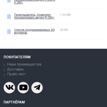
h.265).
Проигрыватель, позволяет
1.54 МБ
просматривать видео (h.264).
Список поддерживаемых 3G
20 КБ
модемов.
ПОКУПАТЕЛЯМ
Наши преимущества
Доставка
Прайс лист
ПАРТНЁРАМ