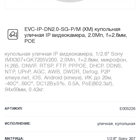
EVC-IP-DN2.0-SG-P/M (XM) купольная
уличная IP видеокамера, 2.0Мп, f=2.8мм,
POE
купольная уличная IP видеокамера, 1/2.8" Sony
IMX307+GK7205V200, 2.0Мп, f=2.8мм, микрофон,
H.265, ONVIF, RTSP, FTP, PPPOE, DHCP, DDNS,
NTP, UPnP, AGC, AWB, DWDR, Defog, P2P
xmeye.net, iOS, Android (xmeye), ИК до 20м,
-40C°..60C°, DC12В±5%, 0.5А, PoE(802.3af),
94x69мм, 0.42кг.
АРТИКУЛ:
E005226
ИСПОЛНЕНИЕ:
уличная, купольная
МАТРИЦА:
1/2.8” Sony 307