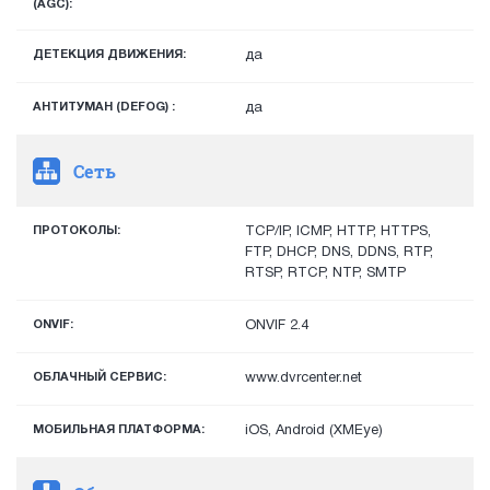
(AGC):
ДЕТЕКЦИЯ ДВИЖЕНИЯ:
да
АНТИТУМАН (DEFOG) :
да
Сеть
ПРОТОКОЛЫ:
TCP/IP, ICMP, HTTP, HTTPS,
FTP, DHCP, DNS, DDNS, RTP,
RTSP, RTCP, NTP, SMTP
ONVIF:
ONVIF 2.4
ОБЛАЧНЫЙ СЕРВИС:
www.dvrcenter.net
МОБИЛЬНАЯ ПЛАТФОРМА:
iOS, Android (XMEye)