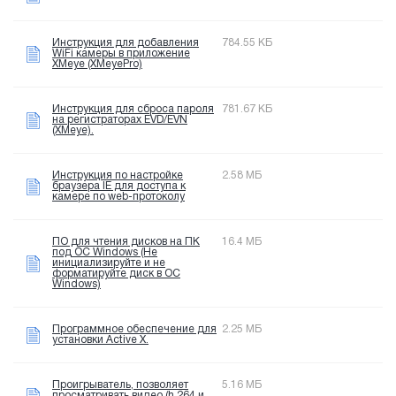
Инструкция для добавления
784.55 КБ
WiFi камеры в приложение
XMeye (XMeyePro)
Инструкция для сброса пароля
781.67 КБ
на регистраторах EVD/EVN
(XMeye).
Инструкция по настройке
2.58 МБ
браузера IE для доступа к
камере по web-протоколу
ПО для чтения дисков на ПК
16.4 МБ
под OC Windows (Не
инициализируйте и не
форматируйте диск в OC
Windows)
Программное обеспечение для
2.25 МБ
установки Active X.
Проигрыватель, позволяет
5.16 МБ
просматривать видео (h.264 и