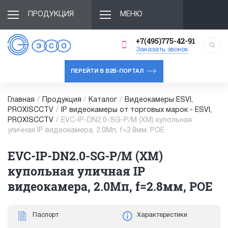
ПРОДУКЦИЯ
МЕНЮ
+7(495)775-42-91
Заказать звонок
ПЕРЕЙТИ В B2B-ПОРТАЛ
Главная
/
Продукция
/
Каталог
/
Видеокамеры ESVI,
PROXISCCTV
/
IP видеокамеры от торговых марок - ESVI,
PROXISCCTV
/
EVC-IP-DN2.0-SG-P/M (XM) купольная
уличная IP видеокамера, 2.0Мп, f=2.8мм, POE
EVC-IP-DN2.0-SG-P/M (XM)
купольная уличная IP
видеокамера, 2.0Мп, f=2.8мм, POE
Паспорт
Характеристики