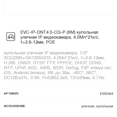
EVC-IP-DNT4.0-CG-P (XM) купольная
уличная IP видеокамера, 4.0Мп*21к/с,
f=2.8-12мм, POE
купольная уличная IP видеокамера, 1/3"
SC5239S+GK7205V210, 4.0Мп*21к/с, f=2.8-12мм,
H.265, ONVIF, RTSP, FTP, PPPOE, DHCP, DDNS,
NTP, UPnP, AGC, AWB, WDR, Defog, P2P xmeye.net,
iOS, Android (xmeye), ИК до 30м, -40C°..60C°,
DC12В±5%, 0.9А, PoE(802.3af), 131x93мм, 0.77кг.
АРТИКУЛ:
E005464
ИСПОЛНЕНИЕ:
уличная, купольная