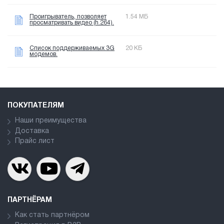
Проигрыватель, позволяет
1.54 МБ
просматривать видео (h.264).
Список поддерживаемых 3G
20 КБ
модемов.
ПОКУПАТЕЛЯМ
Наши преимущества
Доставка
Прайс лист
ПАРТНЁРАМ
Как стать партнёром