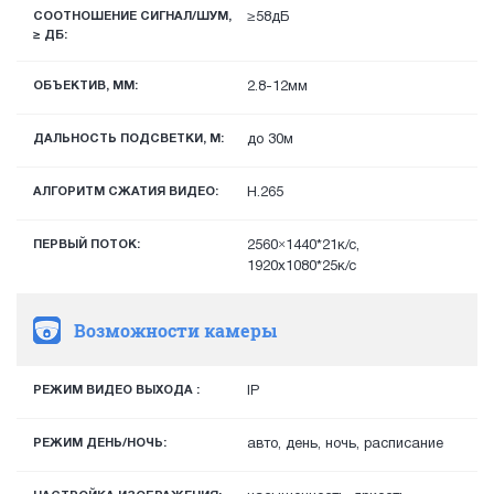
СООТНОШЕНИЕ СИГНАЛ/ШУМ,
≥58дБ
≥ ДБ:
ОБЪЕКТИВ, ММ:
2.8-12мм
ДАЛЬНОСТЬ ПОДСВЕТКИ, М:
до 30м
АЛГОРИТМ СЖАТИЯ ВИДЕО:
H.265
ПЕРВЫЙ ПОТОК:
2560×1440*21к/с,
1920х1080*25к/с
Возможности камеры
РЕЖИМ ВИДЕО ВЫХОДА :
IP
РЕЖИМ ДЕНЬ/НОЧЬ:
авто, день, ночь, расписание