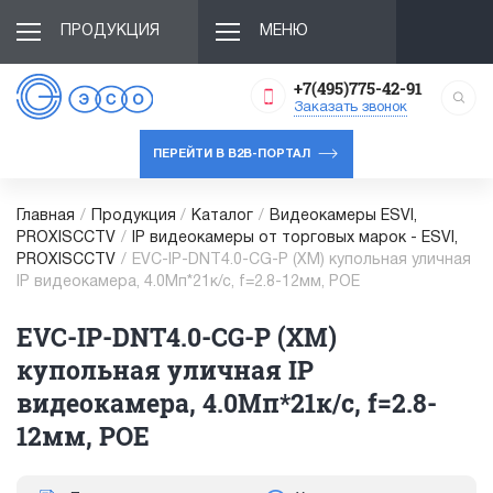
ПРОДУКЦИЯ
МЕНЮ
+7(495)775-42-91
Заказать звонок
ПЕРЕЙТИ В B2B-ПОРТАЛ
Главная
/
Продукция
/
Каталог
/
Видеокамеры ESVI,
PROXISCCTV
/
IP видеокамеры от торговых марок - ESVI,
PROXISCCTV
/
EVC-IP-DNT4.0-CG-P (XM) купольная уличная
IP видеокамера, 4.0Мп*21к/с, f=2.8-12мм, POE
EVC-IP-DNT4.0-CG-P (XM)
купольная уличная IP
видеокамера, 4.0Мп*21к/с, f=2.8-
12мм, POE