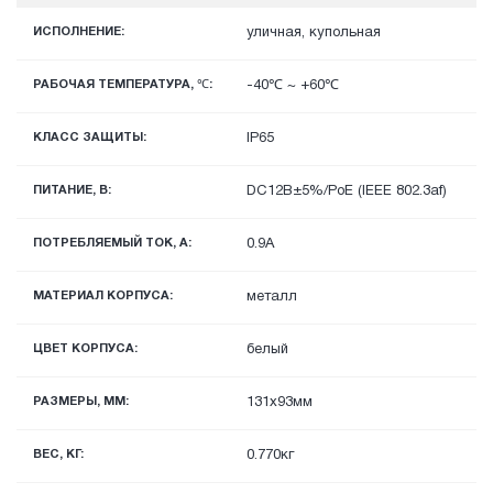
ИСПОЛНЕНИЕ:
уличная, купольная
РАБОЧАЯ ТЕМПЕРАТУРА, ℃:
-40℃ ~ +60℃
КЛАСС ЗАЩИТЫ:
IP65
ПИТАНИЕ, В:
DС12В±5%/PoE (IEEE 802.3af)
ПОТРЕБЛЯЕМЫЙ ТОК, А:
0.9А
МАТЕРИАЛ КОРПУСА:
металл
ЦВЕТ КОРПУСА:
белый
РАЗМЕРЫ, ММ:
131x93мм
ВЕС, КГ:
0.770кг