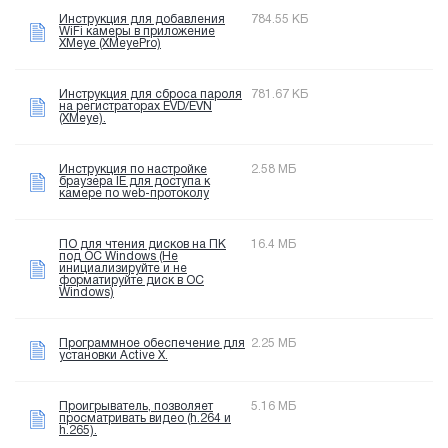
Инструкция для добавления
784.55 КБ
WiFi камеры в приложение
XMeye (XMeyePro)
Инструкция для сброса пароля
781.67 КБ
на регистраторах EVD/EVN
(XMeye).
Инструкция по настройке
2.58 МБ
браузера IE для доступа к
камере по web-протоколу
ПО для чтения дисков на ПК
16.4 МБ
под OC Windows (Не
инициализируйте и не
форматируйте диск в OC
Windows)
Программное обеспечение для
2.25 МБ
установки Active X.
Проигрыватель, позволяет
5.16 МБ
просматривать видео (h.264 и
h.265).