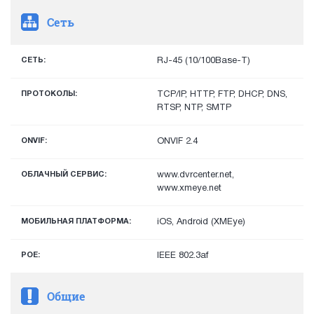
Сеть
СЕТЬ:
RJ-45 (10/100Base-T)
ПРОТОКОЛЫ:
TCP/IP, HTTP, FTP, DHCP, DNS,
RTSP, NTP, SMTP
ONVIF:
ONVIF 2.4
ОБЛАЧНЫЙ СЕРВИС:
www.dvrcenter.net,
www.xmeye.net
МОБИЛЬНАЯ ПЛАТФОРМА:
iOS, Android (XMEye)
POE:
IEEE 802.3af
Общие