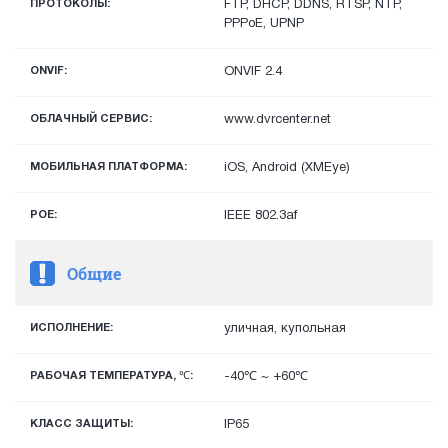
ПРОТОКОЛЫ:
FTP, DHCP, DDNS, RTSP, NTP,
PPPoE, UPNP
ONVIF:
ONVIF 2.4
ОБЛАЧНЫЙ СЕРВИС:
www.dvrcenter.net
МОБИЛЬНАЯ ПЛАТФОРМА:
iOS, Android (XMEye)
POE:
IEEE 802.3af
Общие
ИСПОЛНЕНИЕ:
уличная, купольная
РАБОЧАЯ ТЕМПЕРАТУРА, ℃:
-40℃ ~ +60℃
КЛАСС ЗАЩИТЫ:
IP65