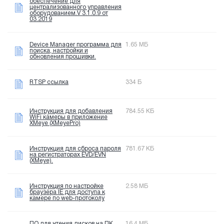
обеспечение для
централизованного управления
оборудованием.V 3.1.0.9 от
03.2019
Device Manager программа для
1.65 МБ
поиска, настройки и
обновления прошивки.
RTSP ссылка
334 Б
Инструкция для добавления
784.55 КБ
WiFi камеры в приложение
XMeye (XMeyePro)
Инструкция для сброса пароля
781.67 КБ
на регистраторах EVD/EVN
(XMeye).
Инструкция по настройке
2.58 МБ
браузера IE для доступа к
камере по web-протоколу
ПО для чтения дисков на ПК
16.4 МБ