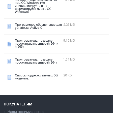
под OC Windows (Не
инициализируйте и не
форматируйте диск в OC
Windows)
Программное обеспечение для
2.25 МБ
установки Active X.
Проигрыватель, позволяет
5.16 МБ
просматривать видео (h.264 и
h.265).
Проигрыватель, позволяет
1.54 МБ
просматривать видео (h.264).
Список поддерживаемых 3G
20 КБ
модемов.
ПОКУПАТЕЛЯМ
Наши преимущества