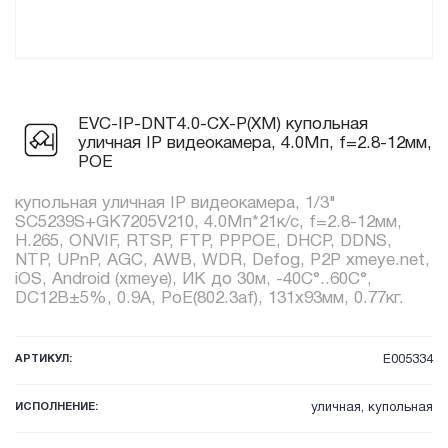
EVC-IP-DNT4.0-CX-P(XM) купольная
уличная IP видеокамера, 4.0Мп, f=2.8-12мм,
POE
купольная уличная IP видеокамера, 1/3"
SC5239S+GK7205V210, 4.0Мп*21к/с, f=2.8-12мм,
H.265, ONVIF, RTSP, FTP, PPPOE, DHCP, DDNS,
NTP, UPnP, AGC, AWB, WDR, Defog, P2P xmeye.net,
iOS, Android (xmeye), ИК до 30м, -40C°..60C°,
DC12В±5%, 0.9А, PoE(802.3af), 131x93мм, 0.77кг.
АРТИКУЛ:
E005334
ИСПОЛНЕНИЕ:
уличная, купольная