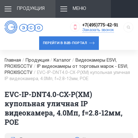
ПРОДУКЦИЯ
МЕНЮ
+7(495)775-42-91
Заказать звонок
ПЕРЕЙТИ В B2B-ПОРТАЛ
Главная
/
Продукция
/
Каталог
/
Видеокамеры ESVI,
PROXISCCTV
/
IP видеокамеры от торговых марок - ESVI,
PROXISCCTV
/
EVC-IP-DNT4.0-CX-P(XM) купольная уличная
IP видеокамера, 4.0Мп, f=2.8-12мм, POE
EVC-IP-DNT4.0-CX-P(XM)
купольная уличная IP
видеокамера, 4.0Мп, f=2.8-12мм,
POE