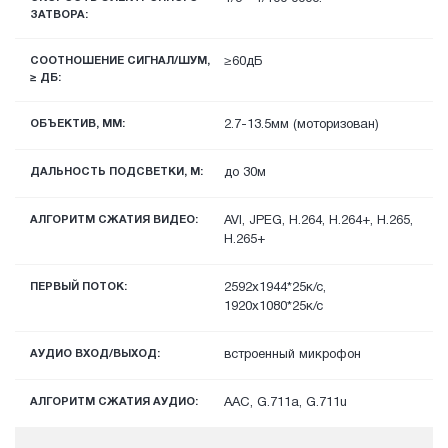
ЗАТВОРА:
СООТНОШЕНИЕ СИГНАЛ/ШУМ,
≥60дБ
≥ ДБ:
ОБЪЕКТИВ, ММ:
2.7-13.5мм (моторизован)
ДАЛЬНОСТЬ ПОДСВЕТКИ, М:
до 30м
АЛГОРИТМ СЖАТИЯ ВИДЕО:
AVI, JPEG, H.264, H.264+, H.265,
H.265+
ПЕРВЫЙ ПОТОК:
2592x1944*25к/с,
1920х1080*25к/с
АУДИО ВХОД/ВЫХОД:
встроенный микрофон
АЛГОРИТМ СЖАТИЯ АУДИО:
AAC, G.711a, G.711u