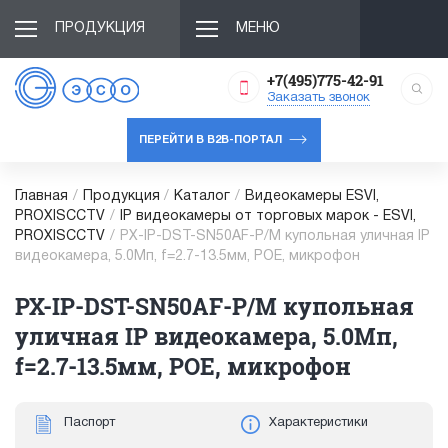
ПРОДУКЦИЯ
МЕНЮ
+7(495)775-42-91
Заказать звонок
ПЕРЕЙТИ В B2B-ПОРТАЛ
Главная
/
Продукция
/
Каталог
/
Видеокамеры ESVI,
PROXISCCTV
/
IP видеокамеры от торговых марок - ESVI,
PROXISCCTV
/
PX-IP-DST-SN50AF-P/M купольная уличная IP
видеокамера, 5.0Мп, f=2.7-13.5мм, POE, микрофон
PX-IP-DST-SN50AF-P/M купольная
уличная IP видеокамера, 5.0Мп,
f=2.7-13.5мм, POE, микрофон
Паспорт
Характеристики