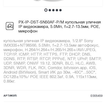
PX-IP-DST-SN50AF-P/M купольная уличная
IP видеокамера, 5.0Мп, f=2.7-13.5мм, POE,
микрофон
купольная уличная IP видеокамера, 1/2.8" Sony
IMX335+NT98566, 5.0Мп, f=2.7-13.5мм автофокус,
микрофон, H.264/H.264+/H.265/H.265+/AVI/JPEG,
TCP/IP, ICMP, HTTP, HTTPS, FTP, DHCP, DNS,
DDNS, RTP, RTSP, RTCP, PPPoE, NTP, UPnP, SMTP,
UDP, SNMP, ONVIF 19.12, 3DNR, BLC, HLC, AWB,
3DNR, WDR, FLK, ROI, Corridor, bitvision.app, iOS,
Android (BitVision), Smart ИК до 30м, -40C°...50C°,
DC12В±10%/ POE IEEE 802.3af, 0.9А, 115x113мм,
0.86кг.
АРТИКУЛ:
E005459