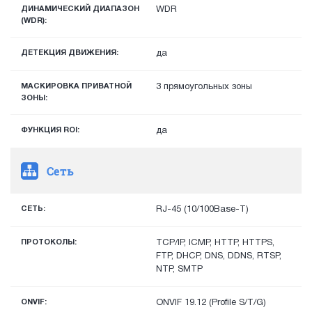
ДИНАМИЧЕСКИЙ ДИАПАЗОН
WDR
(WDR):
ДЕТЕКЦИЯ ДВИЖЕНИЯ:
да
МАСКИРОВКА ПРИВАТНОЙ
3 прямоугольных зоны
ЗОНЫ:
ФУНКЦИЯ ROI:
да
Сеть
СЕТЬ:
RJ-45 (10/100Base-T)
ПРОТОКОЛЫ:
TCP/IP, ICMP, HTTP, HTTPS,
FTP, DHCP, DNS, DDNS, RTSP,
NTP, SMTP
ONVIF:
ONVIF 19.12 (Profile S/T/G)