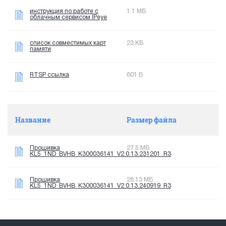
инструкция по работе с
1.1 МБ
облачным сервисом IPeye
список совместимых карт
23 КБ
памяти
RTSP ссылка
601 Б
Название
Размер файла
Прошивка
27.5 МБ
KL5_1ND_BVHB_K300036141_V2.0.13.231201_R3
Прошивка
28.13 МБ
KL5_1ND_BVHB_K300036141_V2.0.13.240919_R3