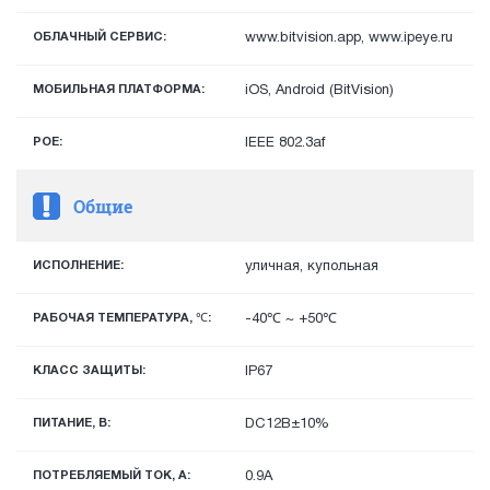
ОБЛАЧНЫЙ СЕРВИС:
www.bitvision.app, www.ipeye.ru
МОБИЛЬНАЯ ПЛАТФОРМА:
iOS, Android (BitVision)
POE:
IEEE 802.3af
Общие
ИСПОЛНЕНИЕ:
уличная, купольная
РАБОЧАЯ ТЕМПЕРАТУРА, ℃:
-40℃ ~ +50℃
КЛАСС ЗАЩИТЫ:
IP67
ПИТАНИЕ, В:
DC12В±10%
ПОТРЕБЛЯЕМЫЙ ТОК, А:
0.9А