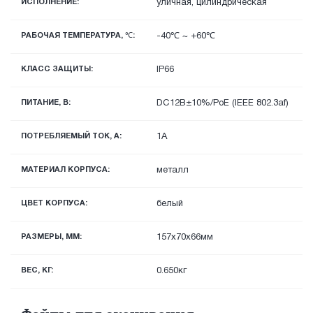
ИСПОЛНЕНИЕ:
уличная, цилиндрическая
РАБОЧАЯ ТЕМПЕРАТУРА, ℃:
-40℃ ~ +60℃
КЛАСС ЗАЩИТЫ:
IP66
ПИТАНИЕ, В:
DC12В±10%/PoE (IEEE 802.3af)
ПОТРЕБЛЯЕМЫЙ ТОК, А:
1A
МАТЕРИАЛ КОРПУСА:
металл
ЦВЕТ КОРПУСА:
белый
РАЗМЕРЫ, ММ:
157х70x66мм
ВЕС, КГ:
0.650кг