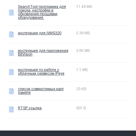
SearchTool программа для
11.49 МБ
поиска, настройки и
обновления прошивки
оборудования.
инструкция для iVMS320
5.39 МБ
инструкция для приложения
3.65 МБ
BitVision
инструкция по работе с
1.1 МБ
облачным сервисом IPeye
список совместимых карт
23 КБ
памяти
RTSP ссылка
601 Б