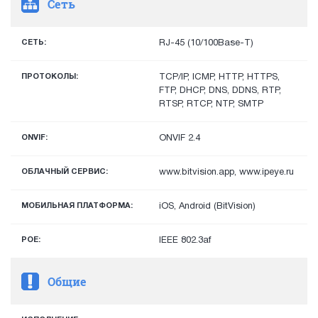
Сеть
СЕТЬ:
RJ-45 (10/100Base-T)
ПРОТОКОЛЫ:
TCP/IP, ICMP, HTTP, HTTPS,
FTP, DHCP, DNS, DDNS, RTP,
RTSP, RTCP, NTP, SMTP
ONVIF:
ONVIF 2.4
ОБЛАЧНЫЙ СЕРВИС:
www.bitvision.app, www.ipeye.ru
МОБИЛЬНАЯ ПЛАТФОРМА:
iOS, Android (BitVision)
POE:
IEEE 802.3af
Общие