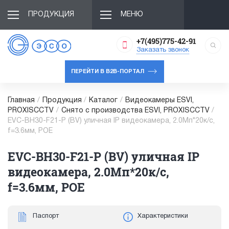
ПРОДУКЦИЯ
МЕНЮ
+7(495)775-42-91
Заказать звонок
ПЕРЕЙТИ В B2B-ПОРТАЛ
Главная
/
Продукция
/
Каталог
/
Видеокамеры ESVI,
PROXISCCTV
/
Снято с производства ESVI, PROXISCCTV
/
EVC-BH30-F21-P (BV) уличная IP видеокамера, 2.0Мп*20к/с,
f=3.6мм, POE
EVC-BH30-F21-P (BV) уличная IP
видеокамера, 2.0Мп*20к/с,
f=3.6мм, POE
Паспорт
Характеристики