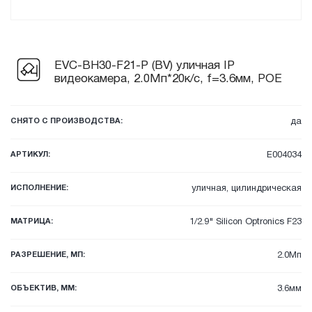
EVC-BH30-F21-P (BV) уличная IP
видеокамера, 2.0Мп*20к/с, f=3.6мм, POE
СНЯТО С ПРОИЗВОДСТВА:
да
АРТИКУЛ:
E004034
ИСПОЛНЕНИЕ:
уличная, цилиндрическая
МАТРИЦА:
1/2.9" Silicon Optronics F23
РАЗРЕШЕНИЕ, МП:
2.0Мп
ОБЪЕКТИВ, ММ:
3.6мм