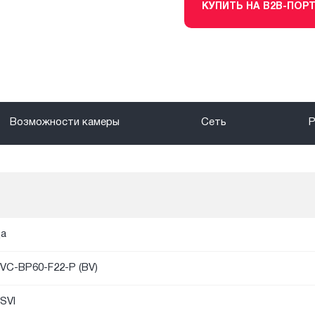
КУПИТЬ НА B2B-ПОР
Возможности камеры
Сеть
а
VC-BP60-F22-P (BV)
SVI