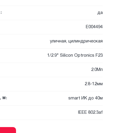
да
:
E004494
уличная, цилиндрическая
1/2.9" Silicon Optronics F23
2.0Мп
2.8-12мм
smart ИК до 40м
 М:
IEEE 802.3af