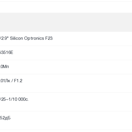
/2.9" Silicon Optronics F23
i3516E
.0Мп
.01Лк / F1.2
/25~1/10 000с.
52дБ