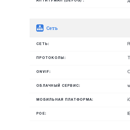
д
АНТИТУМАН (DEFOG) :
Сеть
R
СЕТЬ:
T
ПРОТОКОЛЫ:
O
ONVIF:
w
ОБЛАЧНЫЙ СЕРВИС:
i
МОБИЛЬНАЯ ПЛАТФОРМА:
I
POE: