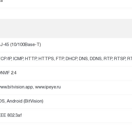
а
J-45 (10/100Base-T)
CP/IP, ICMP, HTTP, HTTPS, FTP, DHCP, DNS, DDNS, RTP, RTSP, 
NVIF 2.4
ww.bitvision.app, www.ipeye.ru
OS, Android (BitVision)
EEE 802.3af