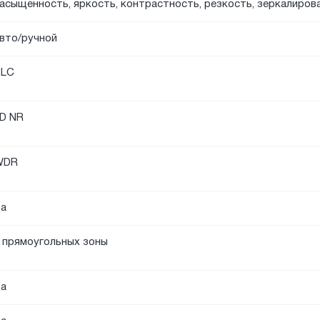
асыщенность, яркость, контрастность, резкость, зеркалиров
вто/ручной
BLC
D NR
WDR
а
 прямоугольных зоны
а