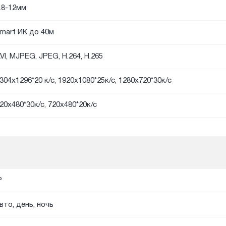
.8-12мм
mart ИК до 40м
VI, MJPEG, JPEG, H.264, H.265
304x1296*20 к/с, 1920х1080*25к/с, 1280х720*30к/с
20х480*30к/с, 720x480*20к/с
P
вто, день, ночь