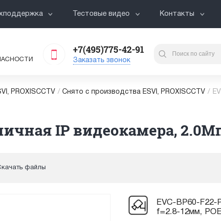
хподдержка
Тестовые видео
Контакты
+7(495)775-42-91
ПАСНОСТИ
Заказать звонок
VI, PROXISCCTV
/
Снято с производства ESVI, PROXISCCTV
/
EV
личная IP видеокамера, 2.0Мп
Скачать файлы
EVC-BP60-F22-P 
f=2.8-12мм, PO