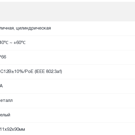
личная, цилиндрическая
40℃ ~ +60℃
P66
C12В±10%/PoE (IEEE 802.3af)
А
еталл
елый
11х92x90мм