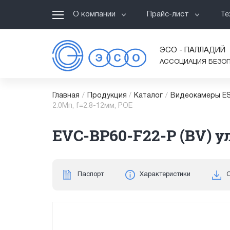
О компании
Прайс-лист
Те
ЭСО - ПАЛЛАДИЙ
АССОЦИАЦИЯ БЕЗО
Главная
/
Продукция
/
Каталог
/
Видеокамеры ES
2.0Мп, f=2.8-12мм, POE
EVC-BP60-F22-P (BV) у
Паспорт
Характеристики