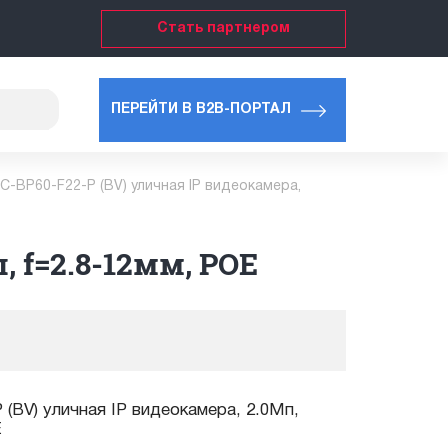
Стать партнером
ПЕРЕЙТИ В B2B-ПОРТАЛ
C-BP60-F22-P (BV) уличная IP видеокамера,
, f=2.8-12мм, POE
(BV) уличная IP видеокамера, 2.0Мп,
E