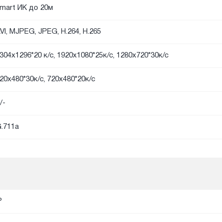
mart ИК до 20м
VI, MJPEG, JPEG, H.264, H.265
304x1296*20 к/с, 1920х1080*25к/с, 1280х720*30к/с
20х480*30к/с, 720x480*20к/с
/-
.711a
P