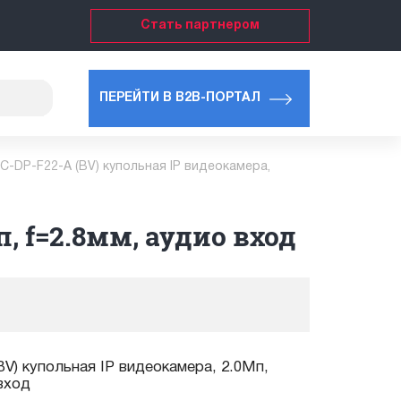
Стать партнером
ПЕРЕЙТИ В B2B-ПОРТАЛ
C-DP-F22-A (BV) купольная IP видеокамера,
, f=2.8мм, аудио вход
V) купольная IP видеокамера, 2.0Мп,
вход