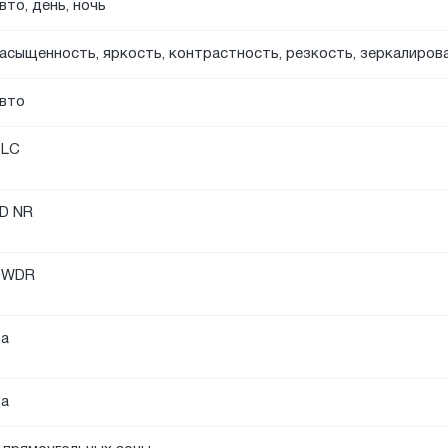
вто, день, ночь
асыщенность, яркость, контрастность, резкость, зеркалиров
вто
BLC
D NR
DWDR
а
а