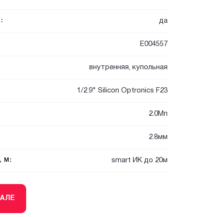
да
:
E004557
внутренняя, купольная
1/2.9" Silicon Optronics F23
2.0Мп
2.8мм
smart ИК до 20м
 М:
ТАЛЕ