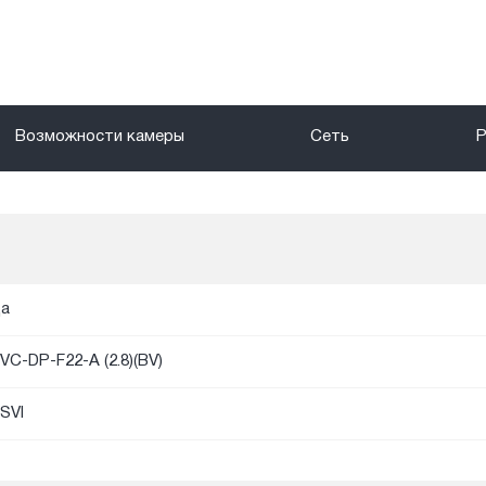
Возможности камеры
Сеть
а
VC-DP-F22-A (2.8)(BV)
SVI