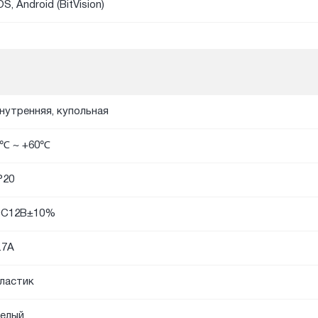
OS, Android (BitVision)
нутренняя, купольная
℃ ~ +60℃
P20
DC12В±10%
.7A
ластик
елый