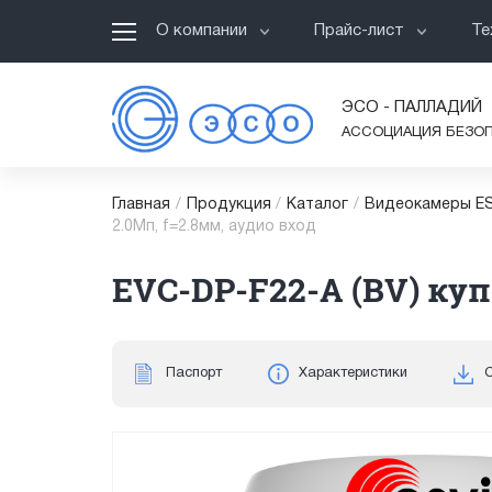
О компании
Прайс-лист
Те
ЭСО - ПАЛЛАДИЙ
АССОЦИАЦИЯ БЕЗО
Главная
/
Продукция
/
Каталог
/
Видеокамеры ES
2.0Мп, f=2.8мм, аудио вход
EVC-DP-F22-A (BV) куп
Паспорт
Характеристики