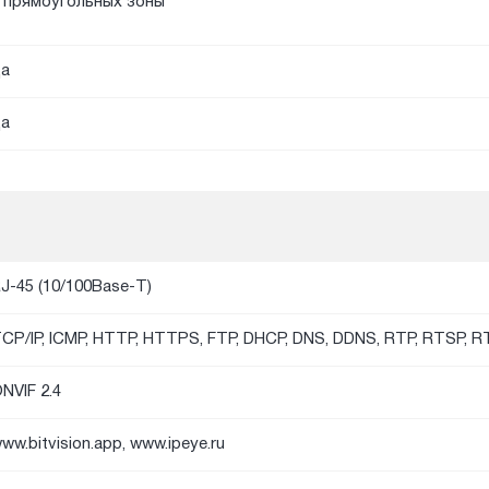
 прямоугольных зоны
а
а
J-45 (10/100Base-T)
CP/IP, ICMP, HTTP, HTTPS, FTP, DHCP, DNS, DDNS, RTP, RTSP, 
NVIF 2.4
ww.bitvision.app, www.ipeye.ru