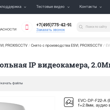
хподдержка
Тестовые видео
Контакты
+7(495)775-42-91
ПАСНОСТИ
Заказать звонок
VI, PROXISCCTV
/
Снято с производства ESVI, PROXISCCTV
/
EV
ольная IP видеокамера, 2.0Мп
Скачать файлы
EVC-DP-F22-A (B
f=2.8мм, аудио 