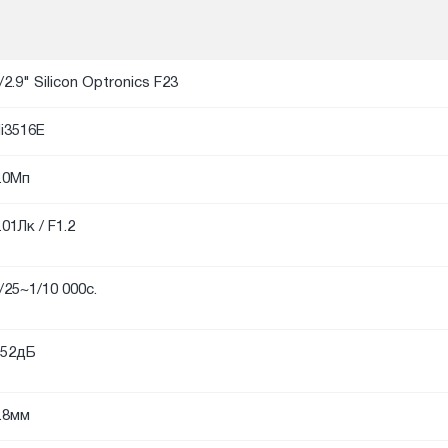
/2.9" Silicon Optronics F23
i3516E
.0Мп
.01Лк / F1.2
/25~1/10 000с.
52дБ
.8мм